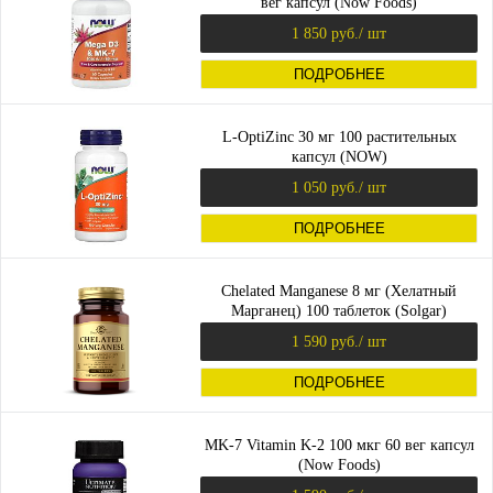
вег капсул (Now Foods)
1 850 руб.
/ шт
ПОДРОБНЕЕ
L-OptiZinc 30 мг 100 растительных
капсул (NOW)
1 050 руб.
/ шт
ПОДРОБНЕЕ
Chelated Manganese 8 мг (Хелатный
Марганец) 100 таблеток (Solgar)
1 590 руб.
/ шт
ПОДРОБНЕЕ
MK-7 Vitamin K-2 100 мкг 60 вег капсул
(Now Foods)