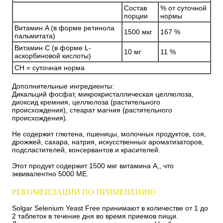
Состав
% от суточной
порции
нормы
Витамин A (в форме ретинола
1500 мкг
167 %
пальмитата)
Витамин С (в форме L-
10 мг
11 %
аскорбиновой кислоты)
СН = суточная норма
Дополнительные ингредиенты:
Дикальций фосфат, микрокристаллическая целлюлоза,
диоксид кремния, целлюлоза (растительного
происхождения), стеарат магния (растительного
происхождения).
Не содержит глютена, пшеницы, молочных продуктов, соя,
дрожжей, сахара, натрия, искусственных ароматизаторов,
подсластителей, консервантов и красителей.
Этот продукт содержит 1500 мкг витамина A,, что
эквивалентно 5000 МЕ.
РЕКОМЕНДАЦИИ ПО ПРИМЕНЕНИЮ
Solgar Selenium Yeast Free принимают в количестве от 1 до
2 таблеток в течение дня во время приемов пищи.