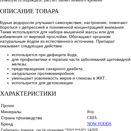
Пожалуйста подождите, рассчет займет немного времени
ОПИСАНИЕ ТОВАРА
Бурые водоросли улучшают самочувствие, настроение, помогают
бороться с депрессией и пониженной концентрацией внимания.
Также используются для набора мышечной массы или для
избавления от жировой прослойки. Обогащают организм
натуральным йодом из естественного источника. Препарат
оказывает следующее действие:
используется при дефиците йода;
для профилактики и терапии части заболеваний щитовидной
железы;
предотвращение сахарного диабета;
натуральное противомикробное;
уменьшает усвояемость жиров и глюкозы в ЖКТ;
используется для детоксикации.
ХАРАКТЕРИСТИКИ
Прочие
Минералы
йод
Страна производства
США
Бренд
NOW FOODS
Габариты товара, см (в упаковке "32/12*10")
14/9/9