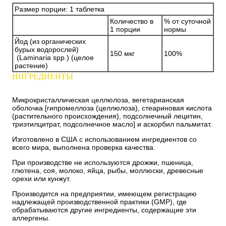
Размер порции: 1 таблетка
Количество в
% от суточной
1 порции
нормы
Йод (из органических
бурых водорослей)
150 мкг
100%
(Laminaria spp.) (целое
растение)
ИНГРЕДИЕНТЫ
Микрокристаллическая целлюлоза, вегетарианская
оболочка [гипромеллоза (целлюлоза), стеариновая кислота
(растительного происхождения), подсолнечный лецитин,
триэтилцитрат, подсолнечное масло] и аскорбил пальмитат.
Изготовлено в США с использованием ингредиентов со
всего мира, выполнена проверка качества.
При производстве не используются дрожжи, пшеница,
глютена, соя, молоко, яйца, рыбы, моллюски, древесные
орехи или кунжут.
Производится на предприятии, имеющем регистрацию
надлежащей производственной практики (GMP), где
обрабатываются другие ингредиенты, содержащие эти
аллергены.