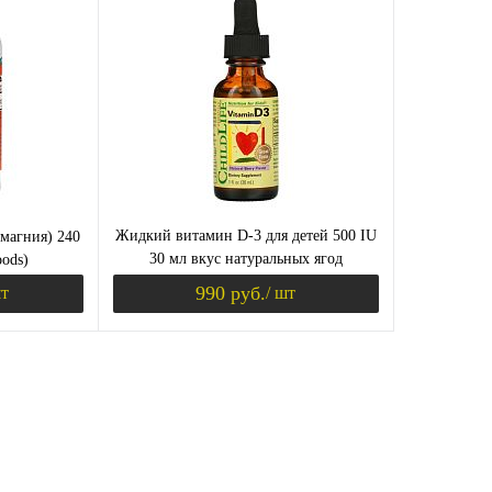
внение
Купить в 1 клик
Сравнение
Купить в 1
В
В избранное
В
В избранн
чии
наличии
Жидкий витамин D-3 для детей 500 IU
 магния) 240
30 мл вкус натуральных ягод
oods)
(ChildLife)
990 руб.
шт
/ шт
корзину
В корзину
внение
Купить в 1 клик
Сравнение
В
В избранное
В
чии
наличии