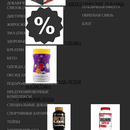
ДОБАВКИ ДЛЯ СУСТАВОВ И
ЭНЕРГЕТИЧЕСКИЕ ДОБАВКИ
ПУБЛИЧНАЯ ОФЕРТА
СВЯЗОК (ХОНДРОПРОТЕКТОРЫ)
ОБРАТНАЯ СВЯЗЬ
ДИЕТИЧЕСКОЕ ПИТАНИЕ
БЛОГ
ЖИРОСЖИГАТЕЛИ
ЗМА (ZMA)
ЗДОРОВЬЕ И ДОЛГОЛЕТИЕ
УЦЕНКА
КРЕАТИН
KETO
ОДЕЖДА ДЛЯ ТРЕНИРОВОК
ОКСИД АЗОТА (NO, AAKG)
ДЛЯ ДЕТЕЙ
ПОДАРОЧНЫЙ СЕРТИФИКАТ
КОСМЕТИКА
ПРЕДТРЕНИРОВОЧНЫЕ
КОМПЛЕКСЫ
АМИНОКИСЛОТЫ
СПЕЦИАЛЬНЫЕ ДОБАВКИ
СПОРТИВНЫЕ БАТОНЧИКИ
ТЕЙПЫ