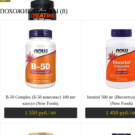
ПОХОЖИЕ ТОВАРЫ (8)
КРЕАТИН
KETO
ОДЕЖДА ДЛЯ ТРЕНИРОВОК
B-50 Complex (Б-50 комплекс) 100 вег
Inositol 500 мг (Инозитол
капсул (Now Foods)
(Now Foods)
1 550 руб.
1 450 руб.
/ шт
/ 
ОКСИД АЗОТА (NO, AAKG)
В корзину
В 