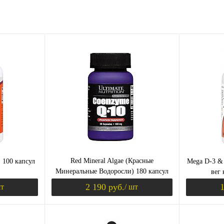
Red Mineral Algae (Красные
) 100 капсул
Mega D-3 & 
Минеральные Водоросли) 180 капсул
вег 
(Now Foods)
2 190 руб.
1
шт
/ шт
корзину
В корзину