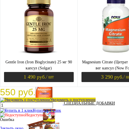
Купить в 1 клик
Сравнение
Купить в 1 клик
Сра
В избранное
В
В избранное
ПОДАРОЧНЫЙ СЕРТИФИКАТ
наличии
нали
Gentle Iron (Iron Bisglycinate) 25 мг 90
Magnesium Citrate (Цитрат
ПРЕДТРЕНИРОВОЧНЫЕ КОМПЛЕКСЫ
капсул (Solgar)
вег капсул (Now F
1 490 руб.
3 290 руб.
/ шт
/ 
550 руб.
В корзину
В 
Уведомить о поступлении
СПЕЦИАЛЬНЫЕ ДОБАВКИ
Купить в 1 клик
Купить в 1 клик
Сравнение
Купить в 1 клик
Сра
Недоступно
Ошибка
В избранное
В
В избранное
наличии
нали
Закрыть окно