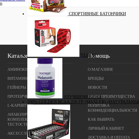
0
СПОРТИВНЫЕ БАТОНЧИКИ
Каталог
Помощь
ТЕЙПЫ
АМИНОКИСЛОТЫ
О МАГАЗИНЕ
ВИТАМИНЫ И МИНЕРАЛЫ
БРЕНДЫ
ГЕЙНЕРЫ
НОВОСТИ
ПРОТЕИНЫ
НАШИ ПРЕИМУЩЕСТВА
УЛУЧШЕНИЕ СНА
100% GOLDEN BCAA 210 ГР (MAXLER) (НАТУРАЛЬНЫ
L-КАРНИТИН
ПОЛИТИКА
КОНФИДЕНЦИАЛЬНОСТИ
АНАБОЛИЧЕСКИЕ
КОМПЛЕКСЫ(ПОВЫШЕНИЕ
КАК ВЫБРАТЬ
ТЕСТОСТЕРОНА)
ЛИЧНЫЙ КАБИНЕТ
АКСЕССУАРЫ
ДОСТАВКА И ОПЛАТА