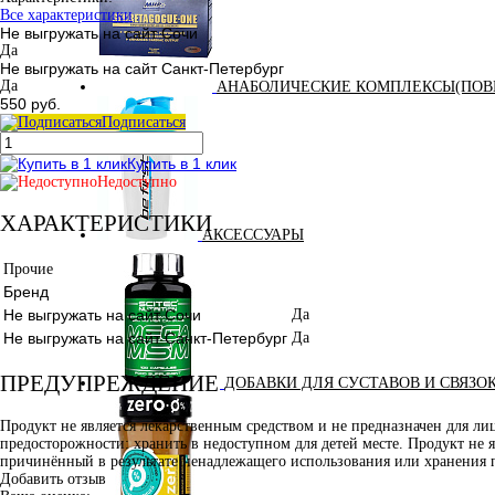
Все характеристики
Не выгружать на сайт Сочи
Да
Не выгружать на сайт Санкт-Петербург
Да
АНАБОЛИЧЕСКИЕ КОМПЛЕКСЫ(ПОВ
550 руб.
Подписаться
Купить в 1 клик
Недоступно
ХАРАКТЕРИСТИКИ
АКСЕССУАРЫ
Прочие
Бренд
Не выгружать на сайт Сочи
Да
Не выгружать на сайт Санкт-Петербург
Да
ПРЕДУПРЕЖДЕНИЕ
ДОБАВКИ ДЛЯ СУСТАВОВ И СВЯЗО
Продукт не является лекарственным средством и не предназначен для л
предосторожности: хранить в недоступном для детей месте. Продукт не 
причинённый в результате ненадлежащего использования или хранения 
Добавить отзыв