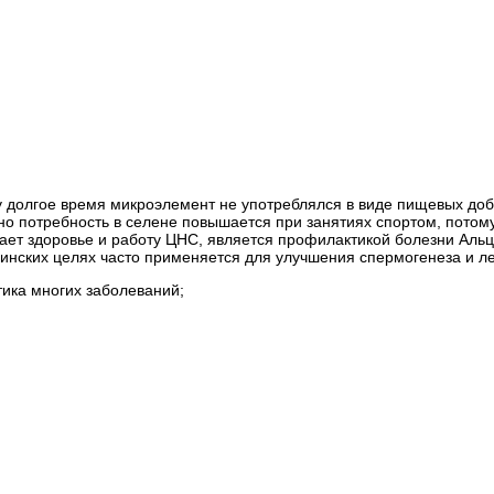
у долгое время микроэлемент не употреблялся в виде пищевых до
нно потребность в селене повышается при занятиях спортом, пото
ает здоровье и работу ЦНС, является профилактикой болезни Аль
цинских целях часто применяется для улучшения спермогенеза и 
ика многих заболеваний;