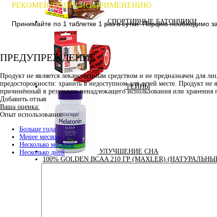
РЕКОМЕНДАЦИИ ПО ПРИМЕНЕНИЮ
СПОРТИВНЫЕ БАТОНЧИКИ
Принимайте по 1 таблетке 1 раз в сутки. Порцию необходимо з
ПРЕДУПРЕЖДЕНИЕ
Продукт не является лекарственным средством и не предназначен для л
предосторожности: хранить в недоступном для детей месте. Продукт не 
ТЕЙПЫ
причинённый в результате ненадлежащего использования или хранения 
Добавить отзыв
Ваша оценка:
Опыт использования:
Больше года
Менее месяца
Несколько месяцев
УЛУЧШЕНИЕ СНА
Несколько дней
100% GOLDEN BCAA 210 ГР (MAXLER) (НАТУРАЛЬНЫ