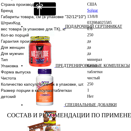
Страна производства
США
Бренд
Solgar
Габариты товара, см (в упаковке "32/12*10")
13/8/8
ШтрихКод
033984025585
ПОДАРОЧНЫЙ СЕРТИФИКАТ
вес товара (в упаковке для ТК), кг
0.6
Кол-во порций
250
Гарантия производителя
да
Для женщин
да
Для мужчин
да
Тип
минерал
Упаковка
банка
ПРЕДТРЕНИРОВОЧНЫЕ КОМПЛЕКСЫ
Форма выпуска
таблетки
Чистота
чистый
Количество капсул/таблеток в упаковке, шт.
250
Размер порции в капсулах/таблетках
1
детский
Нет
СПЕЦИАЛЬНЫЕ ДОБАВКИ
СОСТАВ И РЕКОМЕНДАЦИИ ПО ПРИМЕН