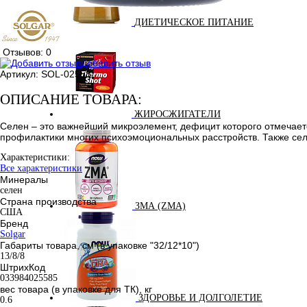
ДИЕТИЧЕСКОЕ ПИТАНИЕ
Отзывов: 0
Добавить отзыв
Артикул:
SOL-02558
ОПИСАНИЕ ТОВАРА:
ЖИРОСЖИГАТЕЛИ
Селен – это важнейший микроэлемент, дефицит которого отмечае
профилактики многих психоэмоциональных расстройств. Также сел
Характеристики:
Все характеристики
Минералы
селен
Страна производства
ЗМА (ZMA)
США
Бренд
Solgar
Габариты товара, см (в упаковке "32/12*10")
13/8/8
ШтрихКод
033984025585
вес товара (в упаковке для ТК), кг
ЗДОРОВЬЕ И ДОЛГОЛЕТИЕ
0.6