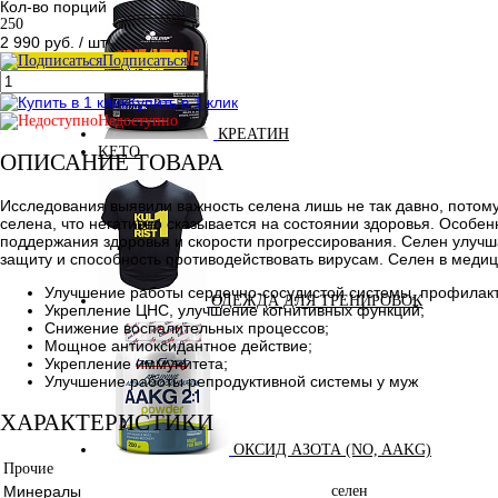
Кол-во порций
250
2 990 руб.
/ шт
Подписаться
Купить в 1 клик
Недоступно
КРЕАТИН
KETO
ОПИСАНИЕ ТОВАРА
Исследования выявили важность селена лишь не так давно, потом
селена, что негативно сказывается на состоянии здоровья. Особе
поддержания здоровья и скорости прогрессирования. Селен улучш
защиту и способность противодействовать вирусам. Селен в меди
Улучшение работы сердечно-сосудистой системы, профилакт
ОДЕЖДА ДЛЯ ТРЕНИРОВОК
Укрепление ЦНС, улучшение когнитивных функций;
Снижение воспалительных процессов;
Мощное антиоксидантное действие;
Укрепление иммунитета;
Улучшение работы репродуктивной системы у муж
ХАРАКТЕРИСТИКИ
ОКСИД АЗОТА (NO, AAKG)
Прочие
Минералы
селен