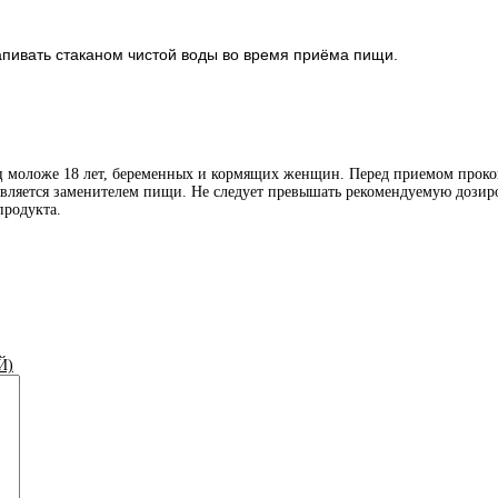
апивать стаканом чистой воды во время приёма пищи.
иц моложе 18 лет, беременных и кормящих женщин. Перед приемом проко
является заменителем пищи. Не следует превышать рекомендуемую дозиро
продукта.
Й)