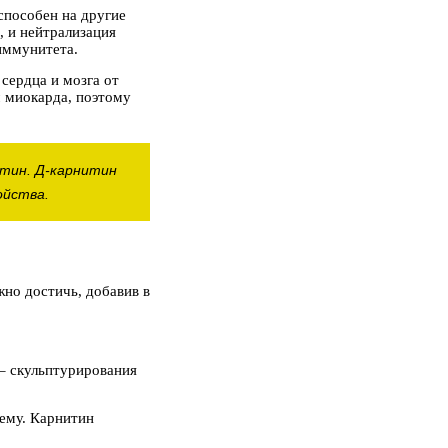
способен на другие
, и нейтрализация
иммунитета.
сердца и мозга от
м миокарда, поэтому
итин. Д-карнитин
ойства.
но достичь, добавив в
 – скульптурирования
ему. Карнитин