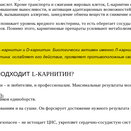
ислот. Кроме транспорта и сжигания жировых клеток, L-карнитин 
повышение выносливости, и активация адаптационных возможностей
й, вызывающих аллергию, замедление обмена веществ и снижение 
понижает уровень вредного холестерина, то есть оберегает сосуды 
ьтов. Помимо этого, карнитиновые препараты усиливают метаболиз
карнитин и D-карнитин. Биологически активен именно Л-карн
итина: ослабляет его действие, проявляет противоположные св
ПОДХОДИТ
L-КАРНИТИН?
и – и любителям, и профессионалам. Максимальные результаты мож
Й)
ников единоборств.
ованиям и на сушке. Он форсирует достижение нужного результата
езопасен – не истощает ЦНС, укрепляет сердечно-сосудистую сист