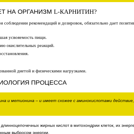
ЕТ НА ОРГАНИЗМ
L-КАРНИТИН?
ри соблюдении рекомендаций и дозировок, обязательно дает позити
чшая усвояемость пищи.
ию окислительных реакций.
осстановления.
ованной диетой и физическими нагрузками.
ИОЛОГИЯ ПРОЦЕССА
зина и метионина – и имеет схожее с аминокислотами действие
длинноцепочечных жирных кислот в митохондрии клеток, их энерге
нным выбросом энергии.