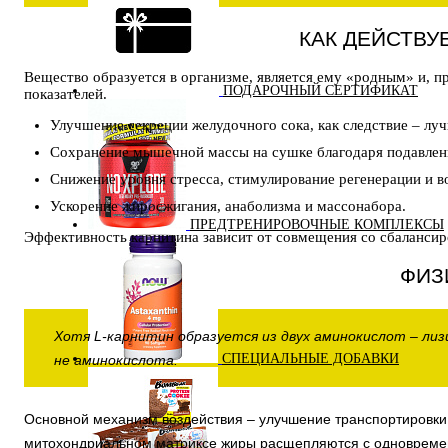
КАК ДЕЙСТВУ
Вещество образуется в организме, является ему «родным» и, п
ПОДАРОЧНЫЙ СЕРТИФИКАТ
показателей.
Улучшение секреции желудочного сока, как следствие – лу
Сохранение мышечной массы на сушке благодаря подавлен
Снижение уровня стресса, стимулирование регенерации и в
Ускорение жиросжигания, анаболизма и массонабора.
ПРЕДТРЕНИРОВОЧНЫЕ КОМПЛЕКСЫ
Эффективность карнитина зависит от совмещения со сбалансир
ФИЗ
Хотя L-карнитин образуется из двух аминокислот – ли
СПЕЦИАЛЬНЫЕ ДОБАВКИ
не аминокислота.
Основной механизм воздействия – улучшение транспортировки 
митохондриальном матриксе жиры расщепляются с одновреме