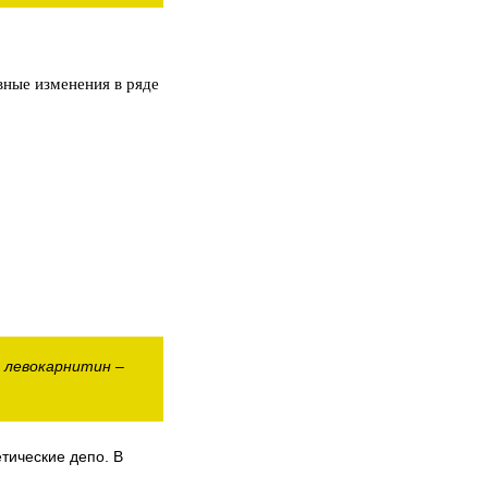
вные изменения в ряде
, левокарнитин –
тические депо. В