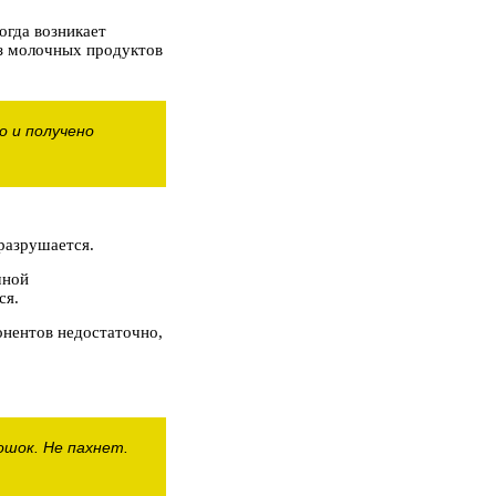
огда возникает
Из молочных продуктов
о и получено
разрушается.
чной
ся.
онентов недостаточно,
ошок. Не пахнет.