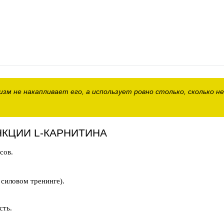
м не накапливает его, а использует ровно столько, сколько не
НКЦИИ L-КАРНИТИНА
сов.
силовом тренинге).
сть.