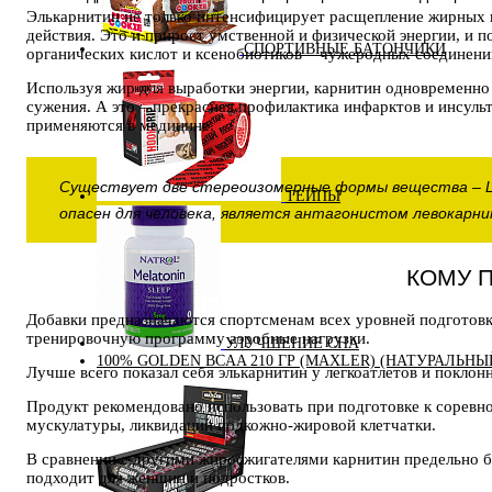
Элькарнитин не только интенсифицирует расщепление жирных к
действия. Это и прирост умственной и физической энергии, и 
СПОРТИВНЫЕ БАТОНЧИКИ
органических кислот и ксенобиотиков – чужеродных соединени
Используя жир для выработки энергии, карнитин одновременно 
сужения. А это – прекрасная профилактика инфарктов и инсул
применяются в медицине.
Существует две стереоизомерные формы вещества – L-
ТЕЙПЫ
опасен для человека, является антагонистом левокарн
КОМУ 
Добавки предназначаются спортсменам всех уровней подготовк
тренировочную программу аэробные нагрузки.
УЛУЧШЕНИЕ СНА
100% GOLDEN BCAA 210 ГР (MAXLER) (НАТУРАЛЬНЫ
Лучше всего показал себя элькарнитин у легкоатлетов и поклон
Продукт рекомендовано использовать при подготовке к соревн
мускулатуры, ликвидации подкожно-жировой клетчатки.
В сравнении с другими жиросжигателями карнитин предельно б
подходит для женщин и подростков.