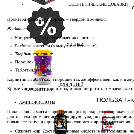
ЭНЕРГЕТИЧЕСКИЕ ДОБАВКИ
Производится в двух формах – твердой и жидкой.
Жидкости:
Концентрат для приготовления напитка.
УЦЕНКА
Готовые коктейли (в ампулах и бутылках).
Твердый карнитин:
Порошок
Таблетки, капсулы.
Карнитин в таблетках и порошке так же эффективен, как и в жи
ДЛЯ ДЕТЕЙ
Кроме чистого левокарнитина, можно встретить комплексные п
КОСМЕТИКА
ПОЛЬЗА
L-
АМИНОКИСЛОТЫ
Подавляющая масса жиросжигающих препаратов содержит кофеин
длительном применении провоцируют упадок сил, снижение мот
повышает тонус и одновременно сжигает жировые отложения.
Сжигает жир. Доставляя жирные кислоты в митохондрии, л