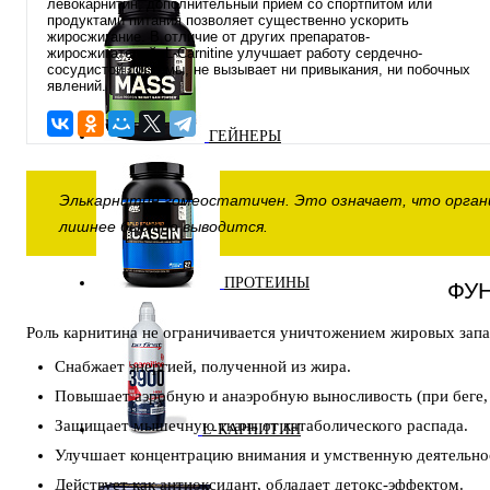
левокарнитин, дополнительный прием со спортпитом или
продуктами питания позволяет существенно ускорить
жиросжигание. В отличие от других препаратов-
жиросжигателей, L-Carnitine улучшает работу сердечно-
сосудистой системы, не вызывает ни привыкания, ни побочных
явлений.
ГЕЙНЕРЫ
Элькарнитин гомеостатичен. Это означает, что организ
лишнее быстро выводится.
ПРОТЕИНЫ
ФУ
Роль карнитина не ограничивается уничтожением жировых запа
Снабжает энергией, полученной из жира.
Повышает аэробную и анаэробную выносливость (при беге, 
Защищает мышечную ткань от катаболического распада.
L-КАРНИТИН
Улучшает концентрацию внимания и умственную деятельно
Действует как антиоксидант, обладает детокс-эффектом.