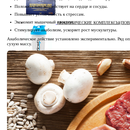
Положительно воздействует на сердце и сосуды.
Повышает устойчивость к стрессам.
Экономит мышечный гликоген.
АНАБОЛИЧЕСКИЕ КОМПЛЕКСЫ(ПОВ
Стимулирует анаболизм, ускоряет рост мускулатуры.
Анаболическое действие установлено экспериментально. Ряд о
сухую массу.
АКСЕССУАРЫ
ДОБАВКИ ДЛЯ СУСТАВОВ И СВЯЗО