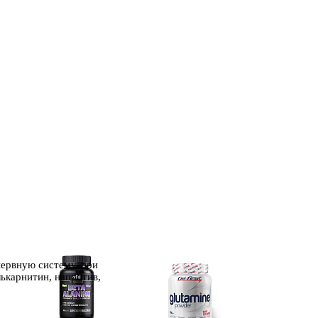
нервную систему, при
ькарнитин, напротив,