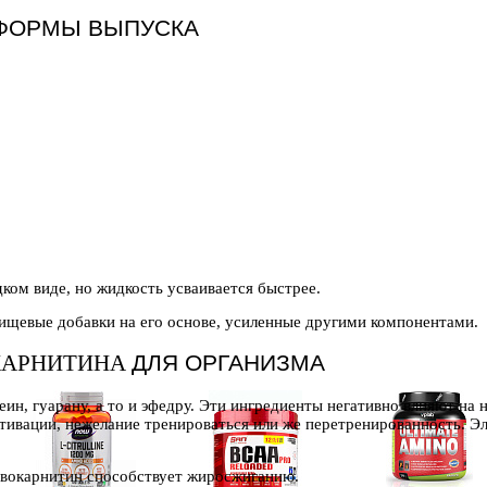
ФОРМЫ ВЫПУСКА
дком виде, но жидкость усваивается быстрее.
ищевые добавки на его основе, усиленные другими компонентами.
КАРНИТИНА
ДЛЯ ОРГАНИЗМА
, гуарану, а то и эфедру. Эти ингредиенты негативно влияют на 
ивации, нежелание тренироваться или же перетренированность. Эл
евокарнитин способствует жиросжиганию.