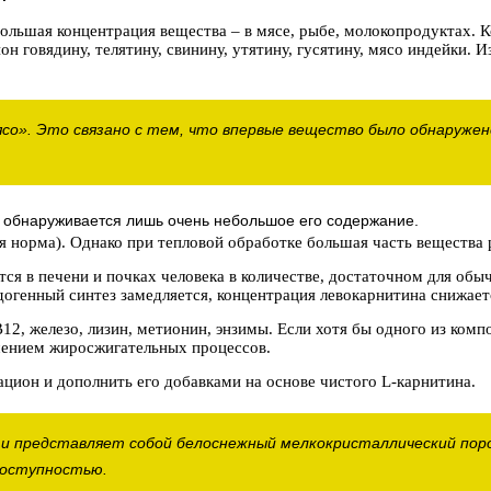
льшая концентрация вещества – в мясе, рыбе, молокопродуктах. К
н говядину, телятину, свинину, утятину, гусятину, мясо индейки. 
мясо». Это связано с тем, что впервые вещество было обнаружен
бо обнаруживается лишь очень небольшое его содержание.
ая норма). Однако при тепловой обработке большая часть вещества 
ся в печени и почках человека в количестве, достаточном для обы
огенный синтез замедляется, концентрация левокарнитина снижает
12, железо, лизин, метионин, энзимы. Если хотя бы одного из комп
шением жиросжигательных процессов.
цион и дополнить его добавками на основе чистого L-карнитина.
 и представляет собой белоснежный мелкокристаллический пор
доступностью.