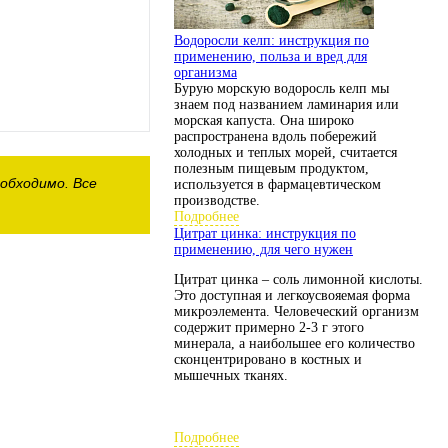
Водоросли келп: инструкция по
применению, польза и вред для
организма
Бурую морскую водоросль келп мы
знаем под названием ламинария или
морская капуста. Она широко
распространена вдоль побережий
холодных и теплых морей, считается
полезным пищевым продуктом,
обходимо. Все
используется в фармацевтическом
производстве.
Подробнее
Цитрат цинка: инструкция по
применению, для чего нужен
Цитрат цинка – соль лимонной кислоты.
Это доступная и легкоусвояемая форма
микроэлемента. Человеческий организм
содержит примерно 2-3 г этого
минерала, а наибольшее его количество
сконцентрировано в костных и
мышечных тканях.
Подробнее