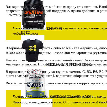
Элькарнитин присутствует в обычных продуктах питания. Наибо
потребность в карнитиновой поддержке, нужно добавить в рацио
– сметану, сливки, творог.
Название Carnitine образовано от латинского carnes, «
КРЕАТИН
KETO
именно из мяса.
В зерновых, овощах, фруктах либо вовсе нет L-карнитина, ли
В 300-400 г сырой говядины – около 300 мг карнитина (суточн
Немного левокарнитина есть в мышечной ткани. Он синтезирует
жизнедеятельности. При интенсивных физических нагрузках энд
ОДЕЖДА ДЛЯ ТРЕНИРОВОК
В производстве карнитина участвуют витамины С, B3, B6, B9, B
синтез замедляется. Дефицит L-карнитина оборачивается ухуд
Во всех перечисленных случаях необходимо скорректировать ра
По физическим свойствам левокарнитин похож на сахар
ОКСИД АЗОТА (NO, AAKG)
Хорошо растворяется в воде. Отличается высокой био