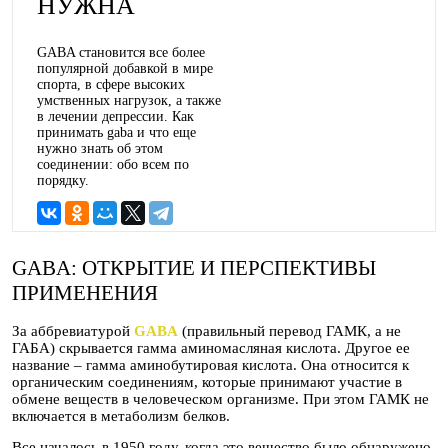
НУЖНА
GABA становится все более
популярной добавкой в мире
спорта, в сфере высоких
умственных нагрузок, а также
в лечении депрессии. Как
принимать gaba и что еще
нужно знать об этом
соединении: обо всем по
порядку.
GABA: ОТКРЫТИЕ И ПЕРСПЕКТИВЫ
ПРИМЕНЕНИЯ
За аббревиатурой
GABA
(правильный перевод ГАМК, а не
ГАБА) скрывается гамма аминомасляная кислота. Другое ее
название – гамма аминобутировая кислота. Она относится к
органическим соединениям, которые принимают участие в
обмене веществ в человеческом организме. При этом ГАМК не
включается в метаболизм белков.
Все началось в 1950 году, когда это вещество было обнаружено