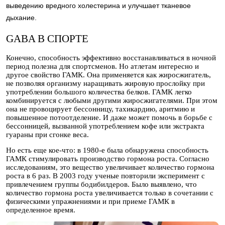
выведению вредного холестерина и улучшает тканевое
дыхание.
GABA В СПОРТЕ
Конечно, способность эффективно восстанавливаться в ночной
период полезна для спортсменов. Но атлетам интересно и
другое свойство ГАМК. Она применяется как жиросжигатель,
не позволяя организму наращивать жировую прослойку при
употреблении большого количества белков. ГАМК легко
комбинируется с любыми другими жиросжигателями. При этом
она не провоцирует бессонницу, тахикардию, аритмию и
повышенное потоотделение. И даже может помочь в борьбе с
бессонницей, вызванной употреблением кофе или экстракта
гуараны при сгонке веса.
Но есть еще кое-что: в 1980-е была обнаружена способность
ГАМК стимулировать производство гормона роста. Согласно
исследованиям, это вещество увеличивает количество гормона
роста в 6 раз. В 2003 году ученые повторили эксперимент с
привлечением группы бодибилдеров. Было выявлено, что
количество гормона роста увеличивается только в сочетании с
физическими упражнениями и при приеме ГАМК в
определенное время.