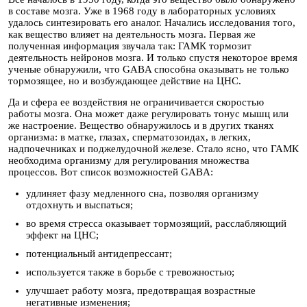
в составе мозга. Уже в 1968 году в лабораторных условиях
удалось синтезировать его аналог. Начались исследования того,
как вещество влияет на деятельность мозга. Первая же
полученная информация звучала так: ГАМК тормозит
деятельность нейронов мозга. И только спустя некоторое время
ученые обнаружили, что GABA способна оказывать не только
тормозящее, но и возбуждающее действие на ЦНС.
Да и сфера ее воздействия не ограничивается скоростью
работы мозга. Она может даже регулировать тонус мышц или
же настроение. Вещество обнаружилось и в других тканях
организма: в матке, глазах, сперматозоидах, в легких,
надпочечниках и поджелудочной железе. Стало ясно, что ГАМК
необходима организму для регулирования множества
процессов. Вот список возможностей GABA:
удлиняет фазу медленного сна, позволяя организму
отдохнуть и выспаться;
во время стресса оказывает тормозящий, расслабляющий
эффект на ЦНС;
потенциальный антидепрессант;
используется также в борьбе с тревожностью;
улучшает работу мозга, предотвращая возрастные
негативные изменения;