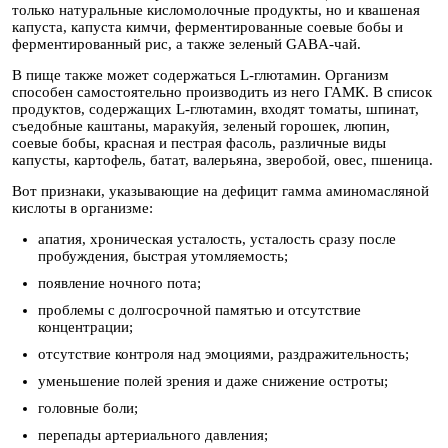
только натуральные кисломолочные продукты, но и квашеная
капуста, капуста кимчи, ферментированные соевые бобы и
ферментированный рис, а также зеленый GABA-чай.
В пище также может содержаться L-глютамин. Организм
способен самостоятельно производить из него ГАМК. В список
продуктов, содержащих L-глютамин, входят томаты, шпинат,
съедобные каштаны, маракуйя, зеленый горошек, люпин,
соевые бобы, красная и пестрая фасоль, различные виды
капусты, картофель, батат, валерьяна, зверобой, овес, пшеница.
Вот признаки, указывающие на дефицит гамма аминомасляной
кислоты в организме:
апатия, хроническая усталость, усталость сразу после
пробуждения, быстрая утомляемость;
появление ночного пота;
проблемы с долгосрочной памятью и отсутствие
концентрации;
отсутствие контроля над эмоциями, раздражительность;
уменьшение полей зрения и даже снижение остроты;
головные боли;
перепады артериального давления;