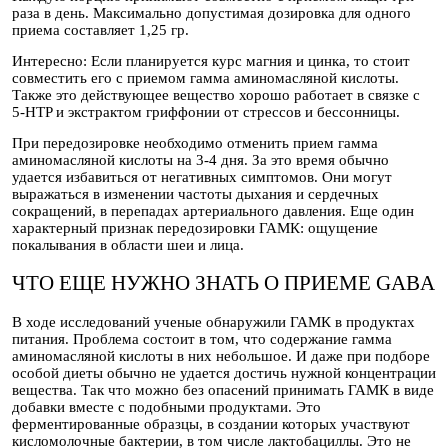
раза в день. Максимально допустимая дозировка для одного
приема составляет 1,25 гр.
Интересно: Если планируется курс магния и цинка, то стоит
совместить его с приемом гамма аминомасляной кислоты.
Также это действующее вещество хорошо работает в связке с
5-HTP и экстрактом гриффонии от стрессов и бессонницы.
При передозировке необходимо отменить прием гамма
аминомасляной кислоты на 3-4 дня. За это время обычно
удается избавиться от негативных симптомов. Они могут
выражаться в изменении частоты дыхания и сердечных
сокращений, в перепадах артериального давления. Еще один
характерный признак передозировки ГАМК: ощущение
покалывания в области шеи и лица.
ЧТО ЕЩЕ НУЖНО ЗНАТЬ О ПРИЕМЕ GABA
В ходе исследований ученые обнаружили ГАМК в продуктах
питания. Проблема состоит в том, что содержание гамма
аминомасляной кислоты в них небольшое. И даже при подборе
особой диеты обычно не удается достичь нужной концентрации
вещества. Так что можно без опасений принимать ГАМК в виде
добавки вместе с подобными продуктами. Это
ферментированные образцы, в создании которых участвуют
кисломолочные бактерии, в том числе лактобациллы. Это не