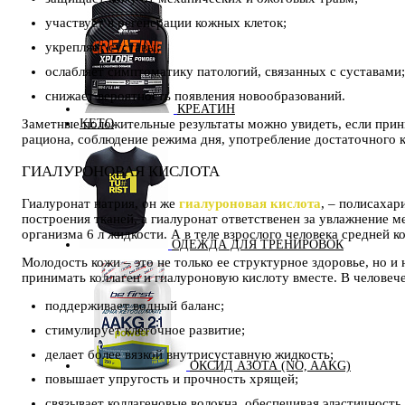
участвует в регенерации кожных клеток;
укрепляет суставы;
ослабляет симптоматику патологий, связанных с суставами;
снижает вероятность появления новообразований.
КРЕАТИН
KETO
Заметные положительные результаты можно увидеть, если прин
рациона, соблюдение режима дня, употребление достаточного к
ГИАЛУРОНОВАЯ КИСЛОТА
Гиалуронат натрия, он же
гиалуроновая кислота
, – полисахар
построения тканей, а гиалуронат ответственен за увлажнение м
организма 6 л жидкости. А в теле взрослого человека средней к
ОДЕЖДА ДЛЯ ТРЕНИРОВОК
Молодость кожи – это не только ее структурное здоровье, но 
принимать коллаген и гиалуроновую кислоту вместе. В человеч
поддерживает водный баланс;
стимулирует клеточное развитие;
делает более вязкой внутрисуставную жидкость;
ОКСИД АЗОТА (NO, AAKG)
повышает упругость и прочность хрящей;
связывает коллагеновые волокна, обеспечивая эластичность