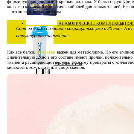
формирующая длинные и крепкие волокна. У белка структурир
коллаген как некий биологический клей для живых тканей. Без
– это коллагеновые волокна.
АНАБОЛИЧЕСКИЕ КОМПЛЕКСЫ(ПОВ
Синтез белка начинает сокращаться уже с 20 лет. А к 
структурного элемента.
Как все белки,
коллаген
важен для метаболизма. Но его амино
Значительную долю в его составе имеют пролин, положительн
тканей и расширяющий сосуды. Поэтому препараты с коллагено
АКСЕССУАРЫ
молодость кожи, но и для спортсменов.
ДОБАВКИ ДЛЯ СУСТАВОВ И СВЯЗО