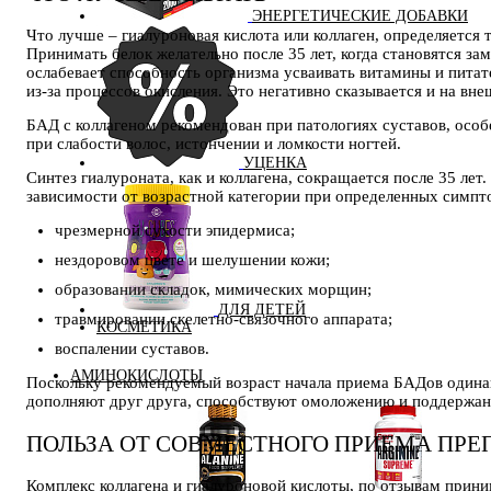
ЭНЕРГЕТИЧЕСКИЕ ДОБАВКИ
Что лучше – гиалуроновая кислота или коллаген, определяется 
Принимать белок желательно после 35 лет, когда становятся за
ослабевает способность организма усваивать витамины и питат
из-за процессов окисления. Это негативно сказывается и на вн
БАД с коллагеном рекомендован при патологиях суставов, особ
при слабости волос, истончении и ломкости ногтей.
УЦЕНКА
Синтез гиалуроната, как и коллагена, сокращается после 35 ле
зависимости от возрастной категории при определенных симпт
чрезмерной сухости эпидермиса;
нездоровом цвете и шелушении кожи;
образовании складок, мимических морщин;
ДЛЯ ДЕТЕЙ
травмировании скелетно-связочного аппарата;
КОСМЕТИКА
воспалении суставов.
АМИНОКИСЛОТЫ
Поскольку рекомендуемый возраст начала приема БАДов одинак
дополняют друг друга, способствуют омоложению и поддержан
ПОЛЬЗА ОТ СОВМЕСТНОГО ПРИЕМА ПРЕ
Комплекс коллагена и гиалуроновой кислоты, по отзывам приним