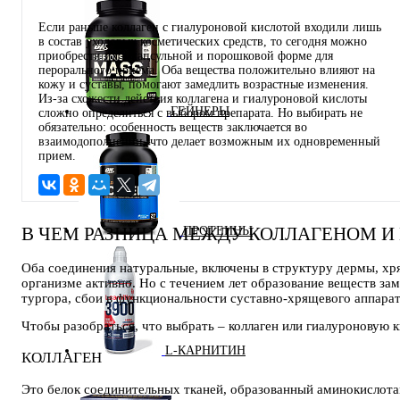
Если раньше коллаген с гиалуроновой кислотой входили лишь
в состав уходовых косметических средств, то сегодня можно
приобрести их в капсульной и порошковой форме для
перорального приема. Оба вещества положительно влияют на
кожу и суставы, помогают замедлить возрастные изменения.
Из-за схожести действия коллагена и гиалуроновой кислоты
ГЕЙНЕРЫ
сложно определиться с выбором препарата. Но выбирать не
обязательно: особенность веществ заключается во
взаимодополнении, что делает возможным их одновременный
прием.
В ЧЕМ РАЗНИЦА МЕЖДУ КОЛЛАГЕНОМ И
ПРОТЕИНЫ
Оба соединения натуральные, включены в структуру дермы, хр
организме активно. Но с течением лет образование веществ за
тургора, сбои в функциональности суставно-хрящевого аппарат
Чтобы разобраться, что выбрать – коллаген или гиалуроновую к
L-КАРНИТИН
КОЛЛАГЕН
Это белок соединительных тканей, образованный аминокислота