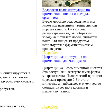
Водоросли келп: инструкция по
применению, польза и вред для
организма
Бурую морскую водоросль келп мы
знаем под названием ламинария или
морская капуста. Она широко
распространена вдоль побережий
холодных и теплых морей, считается
полезным пищевым продуктом,
используется в фармацевтическом
производстве.
Подробнее
Цитрат цинка: инструкция по
применению, для чего нужен
Цитрат цинка – соль лимонной кислоты.
Это доступная и легкоусвояемая форма
ни синтезируются в
микроэлемента. Человеческий организм
а, потеря кожного
содержит примерно 2-3 г этого
иалуроновую кислоту.
минерала, а наибольшее его количество
сконцентрировано в костных и
ребуется.
мышечных тканях.
комолекулярная,
Подробнее