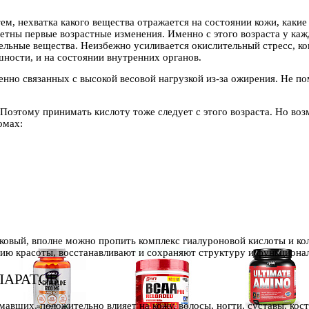
тем, нехватка какого вещества отражается на состоянии кожи, каки
метны первые возрастные изменения. Именно с этого возраста у каж
ельные вещества. Неизбежно усиливается окислительный стресс, ко
ешности, и на состоянии внутренних органов.
енно связанных с высокой весовой нагрузкой из-за ожирения. Не п
т. Поэтому принимать кислоту тоже следует с этого возраста. Но во
омах:
овый, вполне можно пропить комплекс гиалуроновой кислоты и ко
ию красоты, восстанавливают и сохраняют структуру и функционал
ПАРАТОВ
авших, положительно влияет на кожу, волосы, ногти, суставы, кост