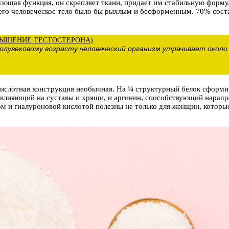
ующая функция, он скрепляет ткани, придает им стабильную форму
 него человеческое тело было бы рыхлым и бесформенным. 70% сост
ЫШЕНИЕ ТЕСТОСТЕРОНА)
полувековому возрасту человеческий организм утрачивает около
кислотная конструкция необычная. На ¼ структурный белок сформи
о влияющий на суставы и хрящи, и аргинин, способствующий нар
м и гиалуроновой кислотой полезны не только для женщин, которы
К (ХОНДРОПРОТЕКТОРЫ)