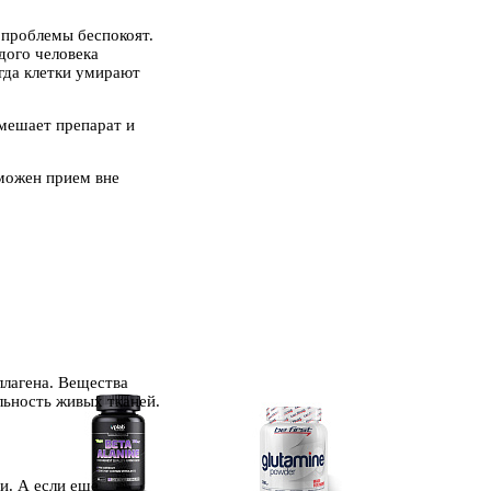
е проблемы беспокоят.
дого человека
гда клетки умирают
омешает препарат и
зможен прием вне
ллагена. Вещества
ьность живых тканей.
и. А если еще