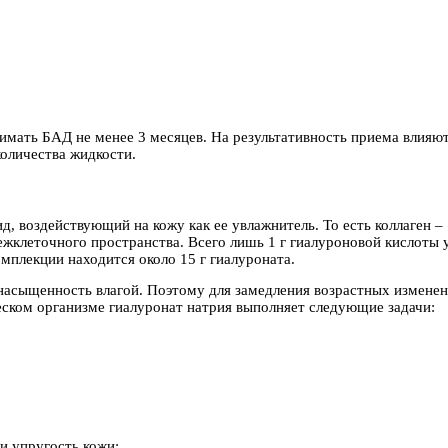
имать БАД не менее 3 месяцев. На результативность приема влияю
оличества жидкости.
ид, воздействующий на кожу как ее увлажнитель. То есть коллаген 
ежклеточного пространства. Всего лишь 1 г гиалуроновой кислоты 
омплекции находится около 15 г гиалуроната.
и насыщенность влагой. Поэтому для замедления возрастных измене
еском организме гиалуронат натрия выполняет следующие задачи:
 и упругость кожи;