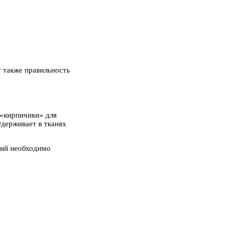
т также правильность
– «кирпичики» для
удерживает в тканях
ний необходимо