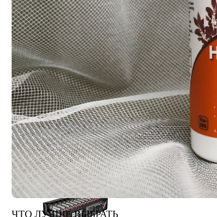
СПОРТИВНЫЕ БАТОНЧИКИ
ТЕЙПЫ
УЛУЧШЕНИЕ СНА
100% GOLDEN BCAA 210 ГР (MAXLER) (НАТУРАЛЬНЫ
ЧТО ЛУЧШЕ ВЫБРАТЬ