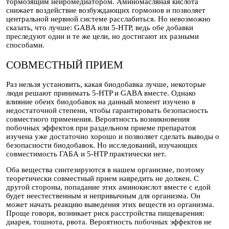
тормозящим нейромедиатором. Аминомасляная кислота
снижает воздействие возбуждающих гормонов и позволяет
центральной нервной системе расслабиться. Но невозможно
сказать, что лучше: GABA или 5-HTP, ведь обе добавки
преследуют одни и те же цели, но достигают их разными
способами.
СОВМЕСТНЫЙ ПРИЕМ
Раз нельзя установить, какая биодобавка лучше, некоторые
люди решают принимать 5-HTP и GABA вместе. Однако
влияние обеих биодобавок на данный момент изучено в
недостаточной степени, чтобы гарантировать безопасность
совместного применения. Вероятность возникновения
побочных эффектов при раздельном приеме препаратов
изучена уже достаточно хорошо и позволяет сделать выводы о
безопасности биодобавок. Но исследований, изучающих
совместимость ГАБА и 5-HTP практически нет.
Оба вещества синтезируются в нашем организме, поэтому
теоретически совместный прием навредить не должен. С
другой стороны, попадание этих аминокислот вместе с едой
будет неестественным и непривычным для организма. Он
может начать реакцию выведения этих веществ из организма.
Проще говоря, возникает риск расстройства пищеварения:
диарея, тошнота, рвота. Вероятность побочных эффектов не