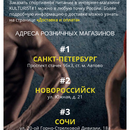
Заказать спортивное питание в интернет-магазине
KULTURIST#1 можно в любую точку России. Более
подробную информацию о доставке можно узнать
на странице
«Доставка и оплата»
.
АДРЕСА РОЗНИЧНЫХ МАГАЗИНОВ
#1
САНКТ-ПЕТЕРБУРГ
Проспект стачек 96к3, ст. м. Автово
#2
НОВОРОССИЙСК
ул. Южная, д. 21
#3
СОЧИ
ул. 20-ой Горно-Стрелковой Дивизии, 18а