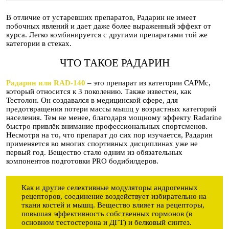
В отличие от устаревших препаратов, Радарин не имеет
побочных явлений и дает даже более выраженный эффект от
курса. Легко комбинируется с другими препаратами той же
категории в стеках.
ЧТО ТАКОЕ РАДАРИН
Радарин или RAD-140
– это препарат из категории САРМс,
который относится к 3 поколению. Также известен, как
Тестолон. Он создавался в медицинской сфере, для
предотвращения потери массы мышц у возрастных категорий
населения. Тем не менее, благодаря мощному эффекту Radarine
быстро привлёк внимание профессиональных спортсменов.
Несмотря на то, что препарат до сих пор изучается, Радарин
применяется во многих спортивных дисциплинах уже не
первый год. Вещество стало одним из обязательных
компонентов подготовки PRO бодибилдеров.
Как и другие селективные модуляторы андрогенных
рецепторов, соединение воздействует избирательно на
ткани костей и мышц. Вещество влияет на рецепторы,
повышая эффективность собственных гормонов (в
основном тестостерона и ДГТ) и белковый синтез.