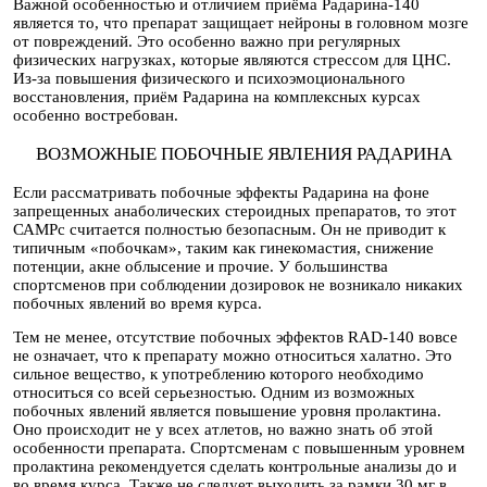
Важной особенностью и отличием приёма Радарина-140
является то, что препарат защищает нейроны в головном мозге
от повреждений. Это особенно важно при регулярных
физических нагрузках, которые являются стрессом для ЦНС.
Из-за повышения физического и психоэмоционального
восстановления, приём Радарина на комплексных курсах
особенно востребован.
ВОЗМОЖНЫЕ ПОБОЧНЫЕ ЯВЛЕНИЯ РАДАРИНА
Если рассматривать побочные эффекты Радарина на фоне
запрещенных анаболических стероидных препаратов, то этот
САМРс считается полностью безопасным. Он не приводит к
типичным «побочкам», таким как гинекомастия, снижение
потенции, акне облысение и прочие. У большинства
спортсменов при соблюдении дозировок не возникало никаких
побочных явлений во время курса.
Тем не менее, отсутствие побочных эффектов RAD-140 вовсе
не означает, что к препарату можно относиться халатно. Это
сильное вещество, к употреблению которого необходимо
относиться со всей серьезностью. Одним из возможных
побочных явлений является повышение уровня пролактина.
Оно происходит не у всех атлетов, но важно знать об этой
особенности препарата. Спортсменам с повышенным уровнем
пролактина рекомендуется сделать контрольные анализы до и
во время курса. Также не следует выходить за рамки 30 мг в