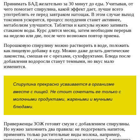
Принимать БАД желательно за 30 минут до еды. Учитывая, от
чего помогает спирулина, какой эффект дает, лучше всего
употреблять ее перед завтраком натощак. В этом случае выход
токсинов ускорится, процесс похудения станет активнее,
метаболизм улучшится. Таблетки и капсулы нужно запивать
стаканом воды. Курс длится месяц, затем необходим перерыв
на неделю или две, после чего возможен повтор приема.
Порошковую спирулину можно растворить в воде, положить
как пищевую добавку в еду. Можно даже делать диетические
лакомства, смешав ее с орехами, сухофруктами. Блюда после
добавления водоросли станут темными, но вкус мало
изменится.
Спирулина прекрасно усваивается в организме
вместе с пищей. Не стоит сочетать ее только с
молочными продуктами, жареными и мучными
блюдами.
Приверженцы ЗОЖ готовят смузи с добавлением спирулины.
Но нужно запомнить два правила: не подогревать напиток,
применять только растительные виды молока, например,
кокосовое. На стакан жидкой основы достаточно 5 г порошка