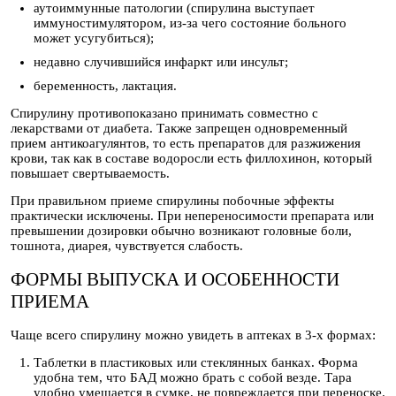
аутоиммунные патологии (спирулина выступает
иммуностимулятором, из-за чего состояние больного
может усугубиться);
недавно случившийся инфаркт или инсульт;
беременность, лактация.
Спирулину противопоказано принимать совместно с
лекарствами от диабета. Также запрещен одновременный
прием антикоагулянтов, то есть препаратов для разжижения
крови, так как в составе водоросли есть филлохинон, который
повышает свертываемость.
При правильном приеме спирулины побочные эффекты
практически исключены. При непереносимости препарата или
превышении дозировки обычно возникают головные боли,
тошнота, диарея, чувствуется слабость.
ФОРМЫ ВЫПУСКА И ОСОБЕННОСТИ
ПРИЕМА
Чаще всего спирулину можно увидеть в аптеках в 3-х формах:
Таблетки в пластиковых или стеклянных банках. Форма
удобна тем, что БАД можно брать с собой везде. Тара
удобно умещается в сумке, не повреждается при переноске.