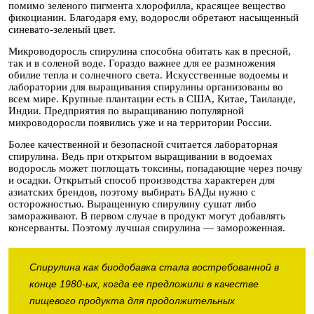
помимо зеленого пигмента хлорофилла, красящее вещество
фикоцианин. Благодаря ему, водоросли обретают насыщенный
синевато-зеленый цвет.
Микроводоросль спирулина способна обитать как в пресной,
так и в соленой воде. Гораздо важнее для ее размножения
обилие тепла и солнечного света. Искусственные водоемы и
лаборатории для выращивания спирулины организованы во
всем мире. Крупные плантации есть в США, Китае, Таиланде,
Индии. Предприятия по выращиванию популярной
микроводоросли появились уже и на территории России.
Более качественной и безопасной считается лабораторная
спирулина. Ведь при открытом выращивании в водоемах
водоросль может поглощать токсины, попадающие через почву
и осадки. Открытый способ производства характерен для
азиатских брендов, поэтому выбирать БАДы нужно с
осторожностью. Выращенную спирулину сушат либо
замораживают. В первом случае в продукт могут добавлять
консерванты. Поэтому лучшая спирулина — замороженная.
Спирулина как биодобавка стала востребованной в
конце 1980-ых, когда ее предложили в качестве
пищевого продукта для продолжительных