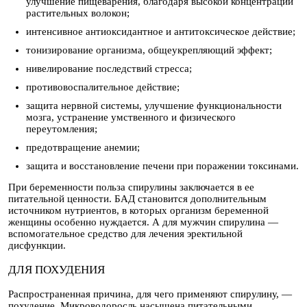
улучшение пищеварения, благодаря высокой концентрации
растительных волокон;
интенсивное антиоксидантное и антитоксическое действие;
тонизирование организма, общеукрепляющий эффект;
нивелирование последствий стресса;
противовоспалительное действие;
защита нервной системы, улучшение функциональности
мозга, устранение умственного и физического
переутомления;
предотвращение анемии;
защита и восстановление печени при поражении токсинами.
При беременности польза спирулины заключается в ее
питательной ценности. БАД становится дополнительным
источником нутриентов, в которых организм беременной
женщины особенно нуждается. А для мужчин спирулина —
вспомогательное средство для лечения эректильной
дисфункции.
ДЛЯ ПОХУДЕНИЯ
Распространенная причина, для чего применяют спирулину, —
похудение. Микроводоросль насыщена питательными