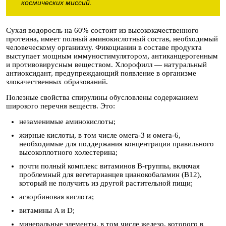
космических миссий.
Сухая водоросль на 60% состоит из высококачественного
протеина, имеет полный аминокислотный состав, необходимый
человеческому организму. Фикоцианин в составе продукта
выступает мощным иммуностимулятором, антиканцерогенным
и противовирусным веществом. Хлорофилл — натуральный
антиоксидант, предупреждающий появление в организме
злокачественных образований.
Полезные свойства спирулины обусловлены содержанием
широкого перечня веществ. Это:
незаменимые аминокислоты;
жирные кислоты, в том числе омега-3 и омега-6,
необходимые для поддержания концентрации правильного
высокоплотного холестерина;
почти полный комплекс витаминов B-группы, включая
проблемный для вегетарианцев цианокобаламин (B12),
который не получить из другой растительной пищи;
аскорбиновая кислота;
витамины A и D;
минеральные элементы, в том числе железо, которого в