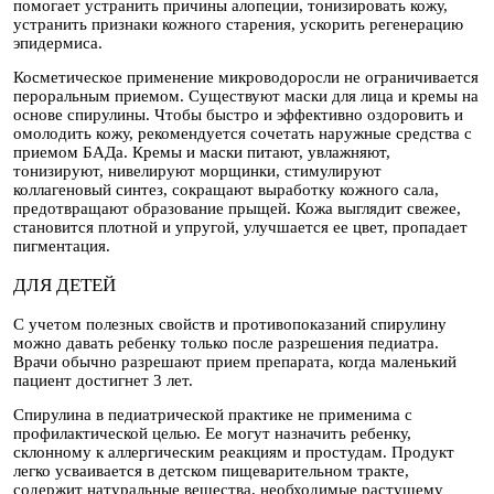
помогает устранить причины алопеции, тонизировать кожу,
устранить признаки кожного старения, ускорить регенерацию
эпидермиса.
Косметическое применение микроводоросли не ограничивается
пероральным приемом. Существуют маски для лица и кремы на
основе спирулины. Чтобы быстро и эффективно оздоровить и
омолодить кожу, рекомендуется сочетать наружные средства с
приемом БАДа. Кремы и маски питают, увлажняют,
тонизируют, нивелируют морщинки, стимулируют
коллагеновый синтез, сокращают выработку кожного сала,
предотвращают образование прыщей. Кожа выглядит свежее,
становится плотной и упругой, улучшается ее цвет, пропадает
пигментация.
ДЛЯ ДЕТЕЙ
С учетом полезных свойств и противопоказаний спирулину
можно давать ребенку только после разрешения педиатра.
Врачи обычно разрешают прием препарата, когда маленький
пациент достигнет 3 лет.
Спирулина в педиатрической практике не применима с
профилактической целью. Ее могут назначить ребенку,
склонному к аллергическим реакциям и простудам. Продукт
легко усваивается в детском пищеварительном тракте,
содержит натуральные вещества, необходимые растущему