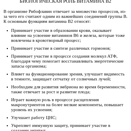
БИОЛОГИЧЕСКАЯ РОЛЬ ВИТАМИНА B2
В организме Рибофлавин отвечает за множество процессов, из-
за чего его считают одним из важнейших соединений группы B.
К основным функциям витамина B2 относят:
Принимает участие в образовании крови, оказывает
влияние на усвоение витаминов B6 и железа, которые тоже
вовлечены в кровотворный процесс;
Принимает участие в синтезе различных гормонов;
Принимает участие в процессе создания молекул АТФ,
благодаря чему помогает восстанавливать энергетические
запасы организма;
Влияет на функционирование зрения, улучшает видимость
в темноте, защищает сетчатку от солнечных лучей;
Необходим для развития эмбриона во время беременности,
также отвечает за рост и развитие плода;
Играет важную роль в процессе расщепления
макронутриентов на более мелкие компоненты, повышает
уровень их усвоения;
Улучшает работу ЦНС;
Укрепляет иммунную защиту, принимает участие в
создании антител;