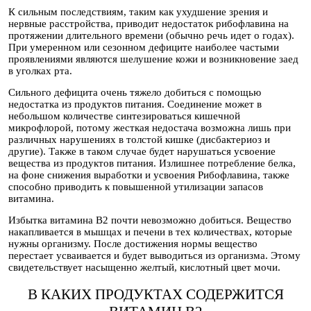
К сильным последствиям, таким как ухудшение зрения и
нервные расстройства, приводит недостаток рибофлавина на
протяжении длительного времени (обычно речь идет о годах).
При умеренном или сезонном дефиците наиболее частыми
проявлениями являются шелушение кожи и возникновение заед
в уголках рта.
Сильного дефицита очень тяжело добиться с помощью
недостатка из продуктов питания. Соединение может в
небольшом количестве синтезироваться кишечной
микрофлорой, потому жесткая недостача возможна лишь при
различных нарушениях в толстой кишке (дисбактериоз и
другие). Также в таком случае будет нарушаться усвоение
вещества из продуктов питания. Излишнее потребление белка,
на фоне снижения выработки и усвоения Рибофлавина, также
способно приводить к повышенной утилизации запасов
витамина.
Избытка витамина B2 почти невозможно добиться. Вещество
накапливается в мышцах и печени в тех количествах, которые
нужны организму. После достижения нормы вещество
перестает усваивается и будет выводиться из организма. Этому
свидетельствует насыщенно желтый, кислотный цвет мочи.
В КАКИХ ПРОДУКТАХ СОДЕРЖИТСЯ