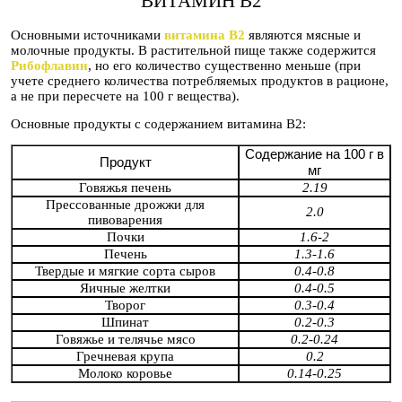
ВИТАМИН B2
Основными источниками
витамина B2
являются мясные и
молочные продукты. В растительной пище также содержится
Рибофлавин
, но его количество существенно меньше (при
учете среднего количества потребляемых продуктов в рационе,
а не при пересчете на 100 г вещества).
Основные продукты с содержанием витамина B2:
Содержание на 100 г в
Продукт
мг
Говяжья печень
2.19
Прессованные дрожжи для
2.0
пивоварения
Почки
1.6-2
Печень
1.3-1.6
Твердые и мягкие сорта сыров
0.4-0.8
Яичные желтки
0.4-0.5
Творог
0.3-0.4
Шпинат
0.2-0.3
Говяжье и телячье мясо
0.2-0.24
Гречневая крупа
0.2
Молоко коровье
0.14-0.25