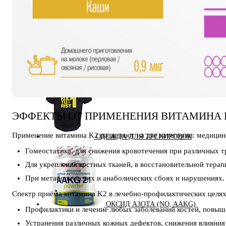
КРЕАТИН
KETO
ЭФФЕКТЫ ОТ ПРИМЕНЕНИЯ ВИТАМИНА 
Применение витамина K2 разделяют на две категории: медицин
ОДЕЖДА ДЛЯ ТРЕНИРОВОК
Гомеостатика, для снижения кровотечения при различных т
Для укрепления костных тканей, в восстановительной терап
При метаболических и анаболических сбоях и нарушениях.
Спектр приёма витамина K2 в лечебно-профилактических целях 
ОКСИД АЗОТА (NO, AAKG)
Профилактики и лечение любых заболеваний костей, повыш
Устранения различных кожных дефектов, снижения влияния д