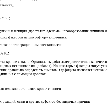
еваниях);
в ЖКТ;
жчин и женщин (простатит, аденома, новообразования яичников и 
ающих факторов на микрофлору кишечника.
товке постоперационном восстановлении.
А K2
тва крайне сложно. Организм вырабатывает достаточное количеств
ищевых источников или добавок). Но некоторые факторы могут угне
мение правильно определить симптомы дефицита позволяет исключи
единения с помощью добавок.
ан (сложно остановить кровотечение);
х реакций, сыпи и других дефектов без видимых причин;