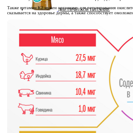
Также витамин K2 нужен организму для регулирования окислит
ДИЕТИЧЕСКОЕ ПИТАНИЕ
сказывается на здоровье дермы, а также способствует омоложе
ЖИРОСЖИГАТЕЛИ
ЗМА (ZMA)
ЗДОРОВЬЕ И ДОЛГОЛЕТИЕ