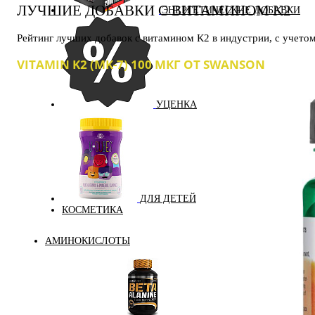
ЛУЧШИЕ ДОБАВКИ С ВИТАМИНОМ K2
ЭНЕРГЕТИЧЕСКИЕ ДОБАВКИ
Рейтинг лучших добавок с витамином К2 в индустрии, с учетом 
VITAMIN K2 (MK-7) 100 МКГ ОТ SWANSON
УЦЕНКА
ДЛЯ ДЕТЕЙ
КОСМЕТИКА
АМИНОКИСЛОТЫ