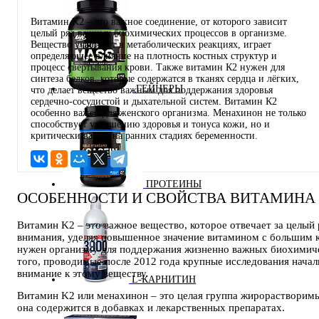
Витамин K2 – это важное соединение, от которого зависит
целый ряд важных биохимических процессов в организме.
Вещество участвует в метаболических реакциях, играет
определяющее влияние на плотность костных структур и
процесс свертывания крови. Также витамин К2 нужен для
синтеза белков, которые содержатся в тканях сердца и лёгких,
ГЕЙНЕРЫ
что делает вещество важным для поддержания здоровья
сердечно-сосудистой и дыхательной систем. Витамин К2
особенно важен для женского организма. Менахинон не только
способствует улучшению здоровья и тонуса кожи, но и
критически важен на ранних стадиях беременности.
ПРОТЕИНЫ
ОСОБЕННОСТИ И СВОЙСТВА ВИТАМИНА 
Витамин K2 – это важное вещество, которое отвечает за целый
внимания, уделяя повышенное значение витамином с большим к
нужен организму для поддержания жизненно важных биохимичес
того, проводимые после 2012 года крупные исследования начал
внимание к этому веществу.
L-КАРНИТИН
Витамин K2 или менахинон – это целая группа жирорастворимы
она содержится в добавках и лекарственных препаратах.