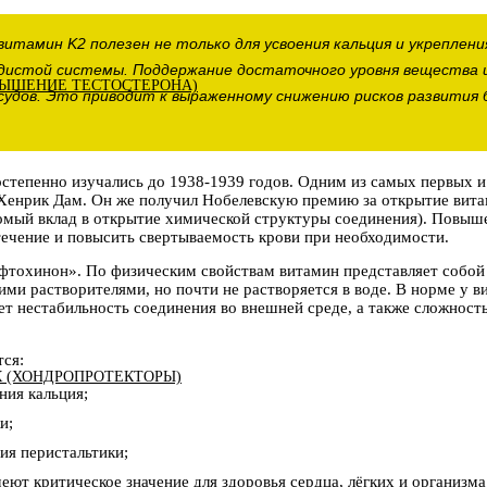
 витамин K2 полезен не только для усвоения кальция и укреплени
удистой системы. Поддержание достаточного уровня вещества 
ЫШЕНИЕ ТЕСТОСТЕРОНА)
удов. Это приводит к выраженному снижению рисков развития
постепенно изучались до 1938-1939 годов. Одним из самых первых 
Хенрик Дам. Он же получил Нобелевскую премию за открытие вита
сомый вклад в открытие химической структуры соединения). Повы
ечение и повысить свертываемость крови при необходимости.
афтохинон». По физическим свойствам витамин представляет собой
ми растворителями, но почти не растворяется в воде. В норме у 
ет нестабильность соединения во внешней среде, а также сложност
ся:
К (ХОНДРОПРОТЕКТОРЫ)
ния кальция;
и;
ия перистальтики;
еют критическое значение для здоровья сердца, лёгких и организма