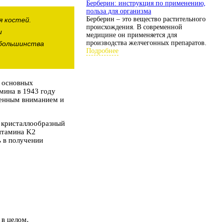
Берберин: инструкция по применению,
польза для организма
Берберин – это вещество растительного
я костей.
происхождения. В современной
и
медицине он применяется для
производства желчегонных препаратов.
 большинства
Подробнее
и основных
мина в 1943 году
шенным вниманием и
 кристаллообразный
витамина K2
ь в получении
 в целом.