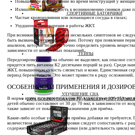
Повышенное кровотечение во время менструаций у женщин
Излишняя подверженность к возникновению синяков даже 
СПОРТИВНЫЕ БАТОНЧИКИ
Частые кровоизлияния или лопающиеся сосуды в глазах;
Ухудшение пищеварения и работы ЖКТ.
При возникновении одного или нескольких симптомов не следуе
быть вызваны другими факторами. Потому при появлении первы
анализов, которые позволят точно определить уровень веществ
зависимости от конкретных показаний.
ТЕЙПЫ
Передозировку вещества обычно не выделяют, как опасное сост
придется пить витамин К2 десятками порций за раз). Среди н
ЖКТ, повышенную сухость слизистых и кожи. Единственная сер
период беременности. Это может привести к ряду осложнений,
ОСОБЕННОСТИ ПРИМЕНЕНИЯ И ДОЗИРО
УЛУЧШЕНИЕ СНА
В норме врачи назначают витамин К2 в диапазоне 100-150 мкг в
100% GOLDEN BCAA 210 ГР (MAXLER) (НАТУРАЛЬНЫ
детей обычно составляют от 30 до 70 мкг, в зависимости от во
также зависит от показаний и назначения для приёма.
Какие-либо особые условия для приёма добавки не требуются. 
количеством воды. Также дозировки следует сопоставлять с ра
содержится витамин К2, дозировки (или длительность цикла) м