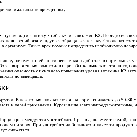
;
при минимальных повреждениях;
т тут же идти в аптеку, чтобы купить витамин K2. Нередко возни
х подозрений рекомендуется обращаться к врачу. Он оценит состо
а в организме. Также врач поможет определить необходимую дозиро
ояние, потому что её почти невозможно добиться в нормальных усл
аиболее выраженных симптомов переизбытка выделяют тошноту, пон
ьезная опасность от сильного повышения уровня витамина К2 акту
 вплоть до выкидыша.
ВКИ
 сутки. В некоторых случаях суточная норма снижается до 50-80 м
Й)
зраста и целей применения. Курсы чаще всего непродолжительные, 
Порцию рекомендуется употреблять 1 раз в день вместе с едой, за
ционом питания. При употреблении большого количества продуктов
огут снижаться.