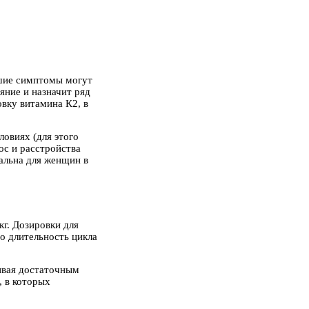
кшие симптомы могут
яние и назначит ряд
вку витамина К2, в
овиях (для этого
ос и расстройства
альна для женщин в
кг. Дозировки для
но длительность цикла
пивая достаточным
, в которых