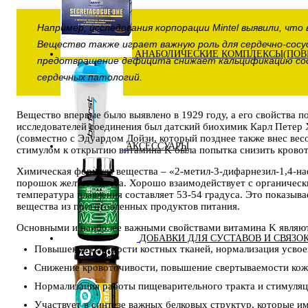
Например, исследования корпорации Mintel выявили, что
Вещество также играет важную роль для сердечно-сос
АНАБОЛИЧЕСКИЕ КОМПЛЕКСЫ(ПОВ
предотвращение дефицита снижает кальцификацию сос
сердечных патологий.
Вещество впервые было выявлено в 1929 году, а его свойства 
исследователей соединения был датский биохимик Карл Петер 
(совместно с Эдуардом Дойзи, который позднее также внес ве
АКСЕССУАРЫ
стимулом к открытию витамина K была попытка снизить кровот
Химическая формула вещества – «2-метил-3-дифарнезил-1,4-н
порошок желтого цвета. Хорошо взаимодействует с органически
температура плавления составляет 53-54 градуса. Это показыва
вещества из приготовленных продуктов питания.
Основными и наиболее важными свойствами витамина K являют
ДОБАВКИ ДЛЯ СУСТАВОВ И СВЯЗО
Повышение плотности костных тканей, нормализация усвое
Снижение кровоточивости, повышение свертываемости кож
Нормализация работы пищеварительного тракта и стимуляц
Участвует в синтезе важных белковых структур, которые им