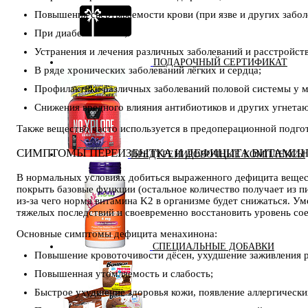
Повышения свертываемости крови (при язве и других забол
При диабете II типа;
Устранения и лечения различных заболеваний и расстройст
ПОДАРОЧНЫЙ СЕРТИФИКАТ
В ряде хронических заболеваний лёгких и сердца;
Профилактики различных заболеваний половой системы у му
Снижения вредного влияния антибиотиков и других угнет
Также вещество часто используется в предоперационной подго
СИМПТОМЫ ПЕРЕИЗБЫТКА И ДЕФИЦИТА ВИТАМИН
ПРЕДТРЕНИРОВОЧНЫЕ КОМПЛЕКСЫ
В нормальных условиях добиться выраженного дефицита вещес
покрыть базовые функции (остальное количество получает из п
из-за чего норма витамина K2 в организме будет снижаться. У
тяжелых последствий и своевременно восстановить уровень со
Основные симптомы дефицита менахинона:
СПЕЦИАЛЬНЫЕ ДОБАВКИ
Повышение кровоточивости дёсен, ухудшение заживления р
Повышенная утомляемость и слабость;
Быстрое ухудшение здоровья кожи, появление аллергически