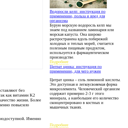
Водоросли келп: инструкция по
применению, польза и вред для
организма
Бурую морскую водоросль келп мы
знаем под названием ламинария или
морская капуста. Она широко
распространена вдоль побережий
холодных и теплых морей, считается
полезным пищевым продуктом,
используется в фармацевтическом
производстве.
Подробнее
Цитрат цинка: инструкция по
применению, для чего нужен
Цитрат цинка – соль лимонной кислоты.
Это доступная и легкоусвояемая форма
микроэлемента. Человеческий организм
оставляют без
содержит примерно 2-3 г этого
так как витамин K2
минерала, а наибольшее его количество
ачество жизни. Более
сконцентрировано в костных и
твенно повысило
мышечных тканях.
биодоступной. Именно
Подробнее