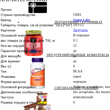
Прочие
Страна производства
США
Бренд
Insane Labz
ПОДАРОЧНЫЙ СЕРТИФИКАТ
Габариты товара, см (в упаковке "32/12*10")
10/15/2
Картинки
Загрузить
Основной компонент
В порошке
вес товара (в упаковке для ТК), кг
0.1
Кол-во порций
12
Гарантия производителя
да
ПРЕДТРЕНИРОВОЧНЫЕ КОМПЛЕКСЫ
Для женщин
да
Для мужчин
да
Вес (г)
6
Тип
BCAA
Упаковка
пакет
Форма выпуска
порошок
Основной ингредиент
Лейцин, изолейцин, ва
СПЕЦИАЛЬНЫЕ ДОБАВКИ
Диетические особенности
без аспартама, без маль
Чистота
комплексный
Размер порции в г(мл)
6