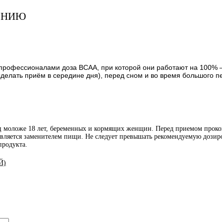
ЕНИЮ
профессионалами доза BCAA, при которой они работают на 100% – 
делать приём в середине дня), перед сном и во время большого п
иц моложе 18 лет, беременных и кормящих женщин. Перед приемом проко
является заменителем пищи. Не следует превышать рекомендуемую дозиро
продукта.
Й)