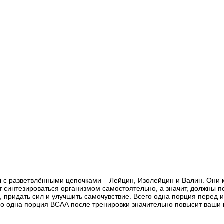
ы с разветвлёнными цепочками – Лейцин, Изолейцин и Валин. Они
т синтезироваться организмом самостоятельно, а значит, должны п
 придать сил и улучшить самочувствие. Всего одна порция перед 
его одна порция ВСАА после тренировки значительно повысит ваши