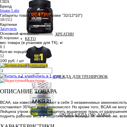
США
Бренд
Insane Labz
Габариты товара, см (в упаковке "32/12*10")
10/15/2
Картинки
Загрузить
Основной компонент
КРЕАТИН
В порошке
KETO
вес товара (в упаковке для ТК), кг
0.1
Кол-во порций
12
100 руб.
/ шт
Подписаться
Купить в 1 клик
ОДЕЖДА ДЛЯ ТРЕНИРОВОК
Недоступно
ОПИСАНИЕ ТОВАРА
ВСАА, как известно, включают в себя 3 незаменимых аминокислот
составляют 35% от всех аминокислот. Но кроме того, ВСАА не могу
Лейцина утром способна защитить мышечную ткань от разрушения,
ОКСИД АЗОТА (NO, AAKG)
поднять рабочие веса и защитить ваши мышцы. И, конечно же, вс
ХАРАКТЕРИСТИКИ