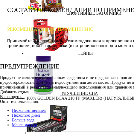
СОСТАВ И РЕКОМЕНДАЦИИ ПО ПРИМЕН
СПОРТИВНЫЕ БАТОНЧИКИ
РЕКОМЕНДАЦИИ ПО ПРИМЕНЕНИЮ
Принимайте 3-4 раза в день. Рекомендованная и проверенная 
тренировки, после тренировки (в нетренировочные дни можно с
ТЕЙПЫ
ПРЕДУПРЕЖДЕНИЕ
Продукт не является лекарственным средством и не предназначен для л
предосторожности: хранить в недоступном для детей месте. Продукт не 
причинённый в результате ненадлежащего использования или хранения 
Добавить отзыв
УЛУЧШЕНИЕ СНА
Ваша оценка:
100% GOLDEN BCAA 210 ГР (MAXLER) (НАТУРАЛЬНЫ
Опыт использования:
Несколько месяцев
Несколько дней
Больше года
Менее месяца