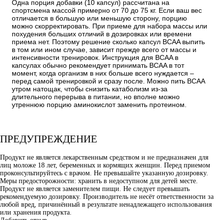
Одна порция добавки (10 капсул) рассчитана на
спортсмена массой примерно от 70 до 75 кг. Если ваш вес
отличается в большую или меньшую сторону, порцию
можно скорректировать. При приеме для набора массы или
похудения больших отличий в дозировках или времени
приема нет. Поэтому решение сколько капсул BCAA выпить
в том или ином случае, зависит прежде всего от массы и
интенсивности тренировок. Инструкция для BCAA в
капсулах обычно рекомендует принимать BCAA в тот
момент, когда организм в них больше всего нуждается –
перед самой тренировкой и сразу после. Можно пить BCAA
утром натощак, чтобы снизить катаболизм из-за
длительного перерыва в питании, но вполне можно
утреннюю порцию аминокислот заменить протеином.
ПРЕДУПРЕЖДЕНИЕ
Продукт не является лекарственным средством и не предназначен для
лиц моложе 18 лет, беременных и кормящих женщин. Перед приемом
проконсультируйтесь с врачом. Не превышайте указанную дозировку.
Меры предосторожности: хранить в недоступном для детей месте.
Продукт не является заменителем пищи. Не следует превышать
рекомендуемую дозировку. Производитель не несёт ответственности за
любой вред, причинённый в результате ненадлежащего использования
или хранения продукта.