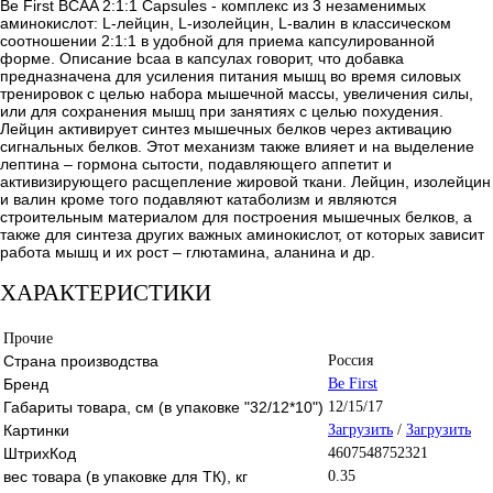
Be First BCAA 2:1:1 Capsules - комплекс из 3 незаменимых
аминокислот: L-лейцин, L-изолейцин, L-валин в классическом
соотношении 2:1:1 в удобной для приема капсулированной
форме. Описание bcaa в капсулах говорит, что добавка
предназначена для усиления питания мышц во время силовых
тренировок с целью набора мышечной массы, увеличения силы,
или для сохранения мышц при занятиях с целью похудения.
Лейцин активирует синтез мышечных белков через активацию
сигнальных белков. Этот механизм также влияет и на выделение
лептина – гормона сытости, подавляющего аппетит и
активизирующего расщепление жировой ткани. Лейцин, изолейцин
и валин кроме того подавляют катаболизм и являются
строительным материалом для построения мышечных белков, а
также для синтеза других важных аминокислот, от которых зависит
работа мышц и их рост – глютамина, аланина и др.
ХАРАКТЕРИСТИКИ
Прочие
Страна производства
Россия
Бренд
Be First
Габариты товара, см (в упаковке "32/12*10")
12/15/17
Картинки
Загрузить
/
Загрузить
ШтрихКод
4607548752321
вес товара (в упаковке для ТК), кг
0.35