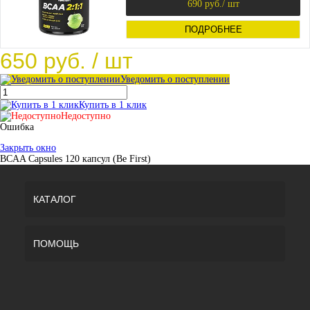
690 руб.
/ шт
ПОДРОБНЕЕ
650 руб.
/ шт
Уведомить о поступлении
Купить в 1 клик
Недоступно
Ошибка
Закрыть окно
BCAA Capsules 120 капсул (Be First)
КАТАЛОГ
ПОМОЩЬ