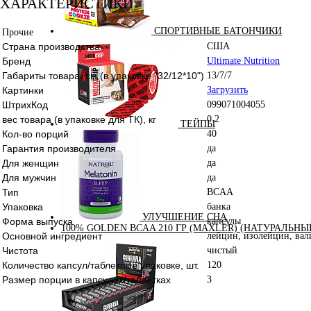
ХАРАКТЕРИСТИКИ
СПОРТИВНЫЕ БАТОНЧИКИ
Прочие
Страна производства
США
Бренд
Ultimate Nutrition
Габариты товара, см (в упаковке "32/12*10")
13/7/7
Картинки
Загрузить
ШтрихКод
099071004055
вес товара (в упаковке для ТК), кг
0.2
ТЕЙПЫ
Кол-во порций
40
Гарантия производителя
да
Для женщин
да
Для мужчин
да
Тип
BCAA
Упаковка
банка
УЛУЧШЕНИЕ СНА
Форма выпуска
капсулы
100% GOLDEN BCAA 210 ГР (MAXLER) (НАТУРАЛЬНЫ
Основной ингредиент
лейцин, изолейцин, вал
Чистота
чистый
Количество капсул/таблеток в упаковке, шт.
120
Размер порции в капсулах/таблетках
3