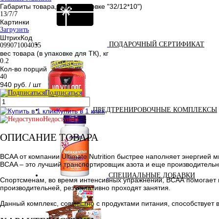
Габариты товара, см (в упаковке "32/12*10")
13/7/7
Картинки
Загрузить
ШтрихКод
ПОДАРОЧНЫЙ СЕРТИФИКАТ
099071004055
вес товара (в упаковке для ТК), кг
0.2
Кол-во порций
40
940 руб.
/ шт
Подписаться
ПРЕДТРЕНИРОВОЧНЫЕ КОМПЛЕКСЫ
Купить в 1 клик
Недоступно
ОПИСАНИЕ ТОВАРА
BCAA от компании Ultimate Nutrition быстрее наполняет энергией
BCAA – это лучший транспортировщик азота и еще производительн
СПЕЦИАЛЬНЫЕ ДОБАВКИ
Спортсменам, во время интенсивных упражнений, ВСАА помогает в
производительней, результативно проходят занятия.
Данный комплекс, совместно с продуктами питания, способствует