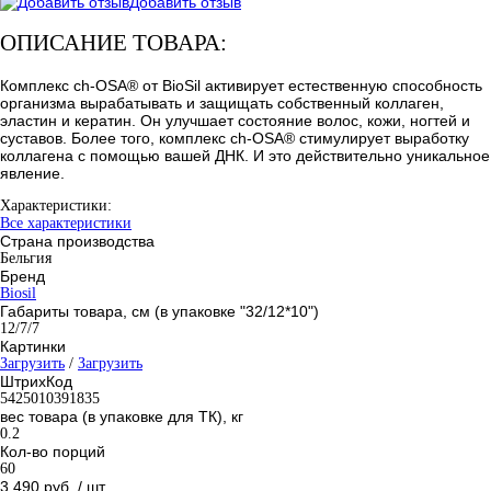
Добавить отзыв
ОПИСАНИЕ ТОВАРА:
Комплекс ch-OSA® от BioSil активирует естественную способность
организма вырабатывать и защищать собственный коллаген,
эластин и кератин. Он улучшает состояние волос, кожи, ногтей и
суставов. Более того, комплекс ch-OSA® стимулирует выработку
коллагена с помощью вашей ДНК. И это действительно уникальное
явление.
Характеристики:
Все характеристики
Страна производства
Бельгия
Бренд
Biosil
Габариты товара, см (в упаковке "32/12*10")
12/7/7
Картинки
Загрузить
/
Загрузить
ШтрихКод
5425010391835
вес товара (в упаковке для ТК), кг
0.2
Кол-во порций
60
3 490 руб.
/ шт