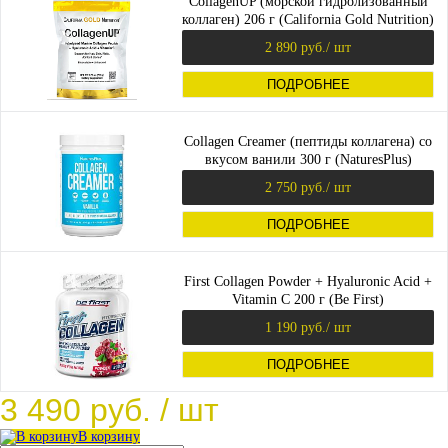
CollagenUP (морской гидролизованный
коллаген) 206 г (California Gold Nutrition)
2 890 руб.
/ шт
ПОДРОБНЕЕ
Collagen Creamer (пептиды коллагена) со
вкусом ванили 300 г (NaturesPlus)
2 750 руб.
/ шт
ПОДРОБНЕЕ
First Collagen Powder + Hyaluronic Acid +
Vitamin C 200 г (Be First)
1 190 руб.
/ шт
ПОДРОБНЕЕ
3 490 руб.
/ шт
В корзину