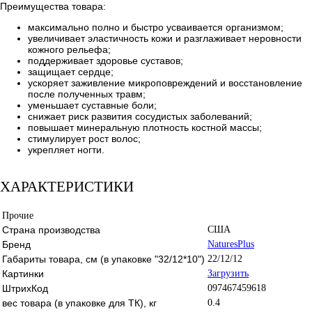
Преимущества товара:
максимально полно и быстро усваивается организмом;
увеличивает эластичность кожи и разглаживает неровности
кожного рельефа;
поддерживает здоровье суставов;
защищает сердце;
ускоряет заживление микроповреждений и восстановление
после полученных травм;
уменьшает суставные боли;
снижает риск развития сосудистых заболеваний;
повышает минеральную плотность костной массы;
стимулирует рост волос;
укрепляет ногти.
ХАРАКТЕРИСТИКИ
Прочие
Страна производства
США
Бренд
NaturesPlus
Габариты товара, см (в упаковке "32/12*10")
22/12/12
Картинки
Загрузить
ШтрихКод
097467459618
вес товара (в упаковке для ТК), кг
0.4