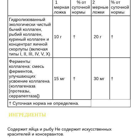
1
% от
2
% от
мерная
суточной
мерные
суточной
ложка
нормы
ложки
нормы
Гидролизованный
экологически чистый
бычий коллаген,
рыбий коллаген,
10 г
†
20 г
†
куриный коллаген и
концентрат яичной
скорлупы (включая
типы I, II, III, IV, V, X)
Ферменты
коллагена: смесь
ферментов,
улучшающих
15 мг
†
30 мг
†
усвоение коллагена
(коллагеназа
[протеазы,
серрапептаза])
† Суточная норма не определена.
ИНГРЕДИЕНТЫ
Содержит яйца и рыбу Не содержит искусственных
красителей и консервантов.