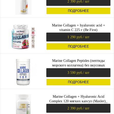
2 390 руб.
/ шт
ПОДРОБНЕЕ
Marine Collagen + hyaluronic acid +
vitamin C 225 г (Be First)
1 290 руб.
/ шт
ПОДРОБНЕЕ
Marine Collagen Peptides (пептиды
морского коллагена) без вкусовых
добавок 244 г (NaturesPlus)
3 590 руб.
/ шт
ПОДРОБНЕЕ
Marine Collagen + Hyaluronic Acid
Complex 120 мягких капсул (Maxler)_
2 390 руб.
/ шт