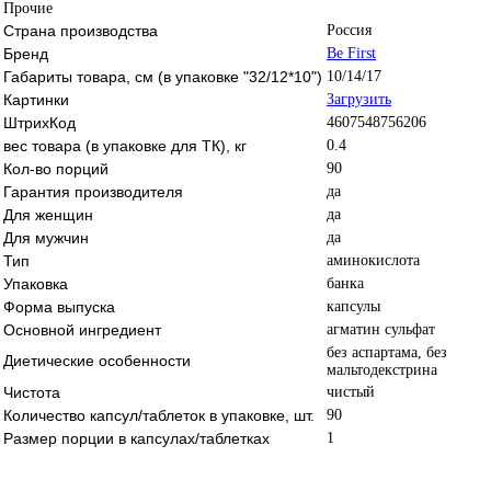
Прочие
Страна производства
Россия
Бренд
Be First
Габариты товара, см (в упаковке "32/12*10")
10/14/17
Картинки
Загрузить
ШтрихКод
4607548756206
вес товара (в упаковке для ТК), кг
0.4
Кол-во порций
90
Гарантия производителя
да
Для женщин
да
Для мужчин
да
Тип
аминокислота
Упаковка
банка
Форма выпуска
капсулы
Основной ингредиент
агматин сульфат
без аспартама, без
Диетические особенности
мальтодекстрина
Чистота
чистый
Количество капсул/таблеток в упаковке, шт.
90
Размер порции в капсулах/таблетках
1