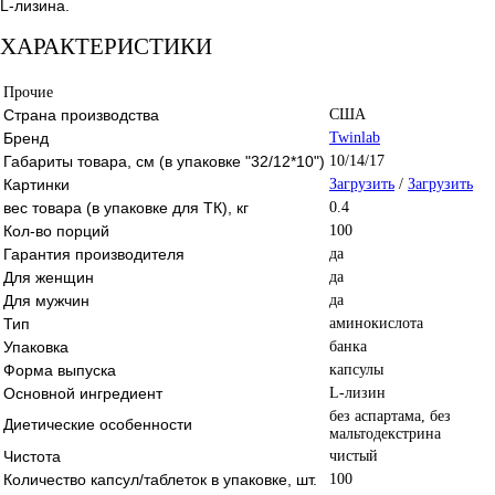
L-лизина.
ХАРАКТЕРИСТИКИ
Прочие
Страна производства
США
Бренд
Twinlab
Габариты товара, см (в упаковке "32/12*10")
10/14/17
Картинки
Загрузить
/
Загрузить
вес товара (в упаковке для ТК), кг
0.4
Кол-во порций
100
Гарантия производителя
да
Для женщин
да
Для мужчин
да
Тип
аминокислота
Упаковка
банка
Форма выпуска
капсулы
Основной ингредиент
L-лизин
без аспартама, без
Диетические особенности
мальтодекстрина
Чистота
чистый
Количество капсул/таблеток в упаковке, шт.
100