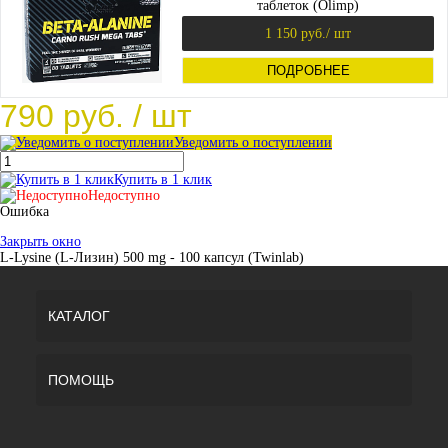
таблеток (Olimp)
1 150 руб.
/ шт
ПОДРОБНЕЕ
790 руб.
/ шт
Уведомить о поступлении
Купить в 1 клик
Недоступно
Ошибка
Закрыть окно
L-Lysine (L-Лизин) 500 mg - 100 капсул (Twinlab)
КАТАЛОГ
ПОМОЩЬ