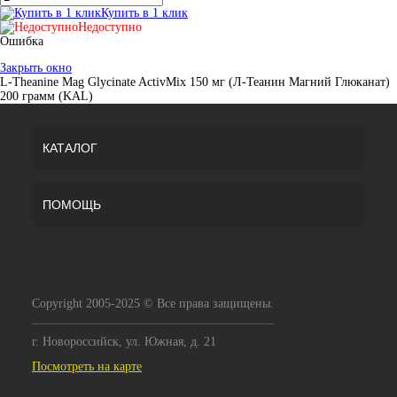
Купить в 1 клик
Недоступно
Ошибка
Закрыть окно
L-Theanine Mag Glycinate ActivMix 150 мг (Л-Теанин Магний Глюканат)
200 грамм (KAL)
КАТАЛОГ
ПОМОЩЬ
Copyright 2005-2025 © Все права защищены.
г. Новороссийск, ул. Южная, д. 21
Посмотреть на карте