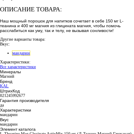
ОПИСАНИЕ ТОВАРА:
Наш мощный порошок для напитков сочетает в себе 150 мг L-
теанина и 400 мг магния из глицината магния, чтобы помочь
расслабиться как уму, так и телу, не вызывая сонливости!
Другие варианты товара:
Вкус:
мандарин
Характеристики:
Все характеристики
Минералы
Магний
Бренд
KAL
ШтрихКод
021245992677
Гарантия производителя
да
Характеристики
мандарин
Вкус
мандарин
Элемент каталога
L-Theanine Mag Glycinate ActivMix 150 мг (Л-Теанин Магний Глюканат)