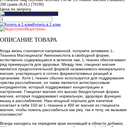
200 грамм (KAL) [79190]
Цена по запросу
Запросить цену
Купить в 1 клик
Недоступно
ОПИСАНИЕ ТОВАРА
Когда жизнь становится напряженной, получите активмикс L-
Теанина Маглицината! Аминокислота в свободной форме,
естественно содержащаяся в зеленом чае, L-теанин обеспечивает
ряд преимуществ для здоровья. Между тем, глицинат магния
является предпочтительной формой незаменимого минерального
магния, участвующего в сотнях ферментативных реакций в
организме. Хотя L-теанин обычно используется для поддержания
чувства расслабления, он также является антистрессовым
ингредиентом, который поддерживает концентрацию и
настроение. Глицинат магния-это высоко биодоступная форма
магния, которая поддерживает нормальную, здоровую функцию
мышц и расслабление. Наш мощный порошок для напитков
сочетает в себе 150 мг L-теанина и 400 мг магния из глицината
магния, чтобы помочь расслабиться как уму, так и телу, не вызывая
сонливости!
Всегда находясь на переднем крае инноваций в области добавок,