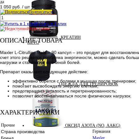
да
1 050 руб.
/ шт
Подписаться
Купить в 1 клик
Недоступно
КРЕАТИН
ОПИСАНИЕ ТОВАРА
KETO
Maxler L-Citrulline Malate 90 капсул – это продукт для восстанов
счет этого решается проблема энергичности, можно сделать больш
нагрузки и становится причиной болей.
Препарат оказывает следующее действие:
эффективно борется с болями в мышцах после тренировки;
ОДЕЖДА ДЛЯ ТРЕНИРОВОК
помогает высвобождать энергию клеткам;
предотвращает усталость и перетренированность;
позволяет восстанавливаться после физических нагрузок.
ХАРАКТЕРИСТИКИ
Прочие
ОКСИД АЗОТА (NO, AAKG)
Страна производства
Германия
Бренд
Maxler