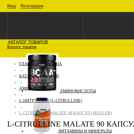
Вход
Регистрация
КАТАЛОГ ТОВАРОВ
Каталог товаров
ГЛАВНАЯ СТРАНИЦА
→
КАТАЛОГ ТОВАРОВ
→
АМИНОКИСЛОТЫ
АМИНОКИСЛОТЫ
→
L-ЦИТРУЛЛИН (L-CITRULLINE)
→
L-CITRULLINE MALATE 90 КАПСУЛ (MAXLER)
L-CITRULLINE MALATE 90 КАПСУ
ВИТАМИНЫ И МИНЕРАЛЫ