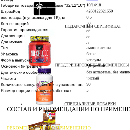
Габариты товара, см (в упаковке "32/12*10")
10/14/18
ШтрихКод
4260122321650
вес товара (в упаковке для ТК), кг
0.5
Кол-во порций
30
ПОДАРОЧНЫЙ СЕРТИФИКАТ
Гарантия производителя
да
Для женщин
да
Для мужчин
да
Тип
аминокислота
Упаковка
банка
Форма выпуска
капсулы
ПРЕДТРЕНИРОВОЧНЫЕ КОМПЛЕКСЫ
Основной ингредиент
цитруллин
Диетические особенности
без аспартама, без маль
Чистота
чистый
Количество капсул/таблеток в упаковке, шт.
90
Размер порции в капсулах/таблетках
3
СПЕЦИАЛЬНЫЕ ДОБАВКИ
СОСТАВ И РЕКОМЕНДАЦИИ ПО ПРИМЕН
РЕКОМЕНДАЦИИ ПО ПРИМЕНЕНИЮ