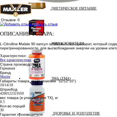
ДИЕТИЧЕСКОЕ ПИТАНИЕ
Отзывов: 0
Добавить отзыв
ОПИСАНИЕ ТОВАРА:
ЖИРОСЖИГАТЕЛИ
L-Citrulline Malate 90 капсул от Maxler – это препарат, который
перетренированности, для высвобождения энергии на уровне клет
Характеристики:
Все характеристики
Страна производства
Германия
Бренд
Maxler
ЗМА (ZMA)
Габариты товара, см (в упаковке "32/12*10")
10/14/18
ШтрихКод
4260122321650
вес товара (в упаковке для ТК), кг
0.5
Кол-во порций
30
ЗДОРОВЬЕ И ДОЛГОЛЕТИЕ
Гарантия производителя