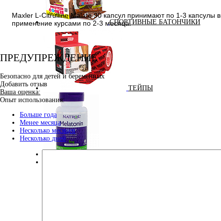
Maxler L-Citrulline Malate 90 капсул принимают по 1-3 капсул
СПОРТИВНЫЕ БАТОНЧИКИ
применение курсами по 2-3 месяца.
ПРЕДУПРЕЖДЕНИЕ
Безопасно для детей и беременных
Добавить отзыв
ТЕЙПЫ
Ваша оценка:
Опыт использования:
Больше года
Менее месяца
Несколько месяцев
Несколько дней
УЛУЧШЕНИЕ СНА
100% GOLDEN BCAA 210 ГР (MAXLER) (НАТУРАЛЬНЫ