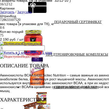
Габариты товара, см (в упаковке "32/12*10")
16/12/12
Картинки
Загрузить
/
Загрузить
ШтрихКод
728633107520
ПОДАРОЧНЫЙ СЕРТИФИКАТ
вес товара (в упаковке для ТК), кг
0.6
Кол-во порций
75
2 190 руб.
/ шт
Подписаться
Купить в 1 клик
ПРЕДТРЕНИРОВОЧНЫЕ КОМПЛЕКСЫ
Недоступно
ОПИСАНИЕ ТОВАРА
Аминокислоты BCAA 6400 Scitec Nutrition – самые важные из ам
анаболизм белка, стимулируя рост мышечной массы. Аминокислот
используется внутренний запас аминокислот BCAA, а при их недо
аминокислот BCAA в организме создает анаболический настрой все
СПЕЦИАЛЬНЫЕ ДОБАВКИ
мышц.
ХАРАКТЕРИСТИКИ