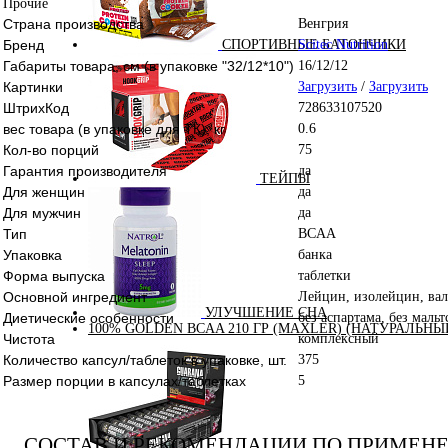
Прочие
Страна производства
Венгрия
Бренд
Scitec Nutrition
СПОРТИВНЫЕ БАТОНЧИКИ
Габариты товара, см (в упаковке "32/12*10")
16/12/12
Картинки
Загрузить
/
Загрузить
ШтрихКод
728633107520
вес товара (в упаковке для ТК), кг
0.6
Кол-во порций
75
Гарантия производителя
да
ТЕЙПЫ
Для женщин
да
Для мужчин
да
Тип
BCAA
Упаковка
банка
Форма выпуска
таблетки
Основной ингредиент
Лейцин, изолейцин, ва
УЛУЧШЕНИЕ СНА
Диетические особенности
без аспартама, без маль
100% GOLDEN BCAA 210 ГР (MAXLER) (НАТУРАЛЬНЫ
Чистота
комплексный
Количество капсул/таблеток в упаковке, шт.
375
Размер порции в капсулах/таблетках
5
СОСТАВ И РЕКОМЕНДАЦИИ ПО ПРИМЕН