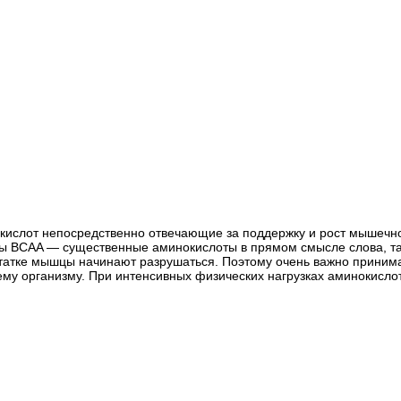
инокислот непосредственно отвечающие за поддержку и рост мыше
ы BCAA — существенные аминокислоты в прямом смысле слова, так
статке мышцы начинают разрушаться. Поэтому очень важно приним
му организму. При интенсивных физических нагрузках аминокислот