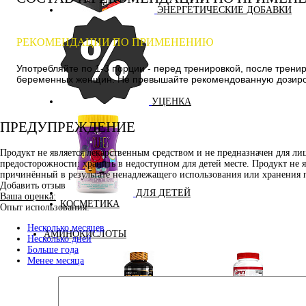
ЭНЕРГЕТИЧЕСКИЕ ДОБАВКИ
РЕКОМЕНДАЦИИ ПО ПРИМЕНЕНИЮ
Употребляйте по 1-3 порции - перед тренировкой, после тренир
беременных женщин. Не превышайте рекомендованную дозировк
УЦЕНКА
ПРЕДУПРЕЖДЕНИЕ
Продукт не является лекарственным средством и не предназначен для л
предосторожности: хранить в недоступном для детей месте. Продукт не 
причинённый в результате ненадлежащего использования или хранения 
Добавить отзыв
ДЛЯ ДЕТЕЙ
Ваша оценка:
КОСМЕТИКА
Опыт использования:
Несколько месяцев
АМИНОКИСЛОТЫ
Несколько дней
Больше года
Менее месяца