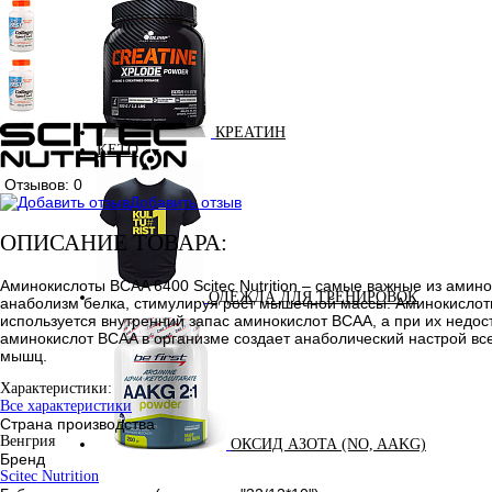
КРЕАТИН
KETO
Отзывов: 0
Добавить отзыв
ОПИСАНИЕ ТОВАРА:
Аминокислоты BCAA 6400 Scitec Nutrition – самые важные из ам
ОДЕЖДА ДЛЯ ТРЕНИРОВОК
анаболизм белка, стимулируя рост мышечной массы. Аминокислот
используется внутренний запас аминокислот BCAA, а при их недо
аминокислот BCAA в организме создает анаболический настрой все
мышц.
Характеристики:
Все характеристики
Страна производства
Венгрия
ОКСИД АЗОТА (NO, AAKG)
Бренд
Scitec Nutrition