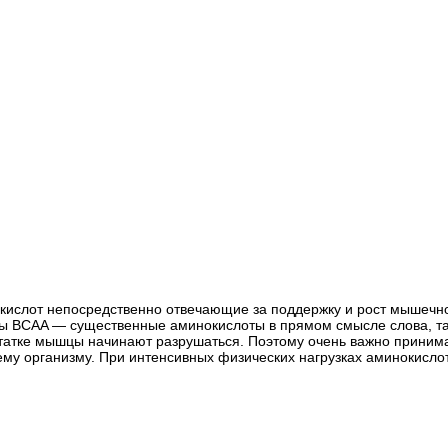
инокислот непосредственно отвечающие за поддержку и рост мыше
ы BCAA — существенные аминокислоты в прямом смысле слова, так
статке мышцы начинают разрушаться. Поэтому очень важно приним
му организму. При интенсивных физических нагрузках аминокислот