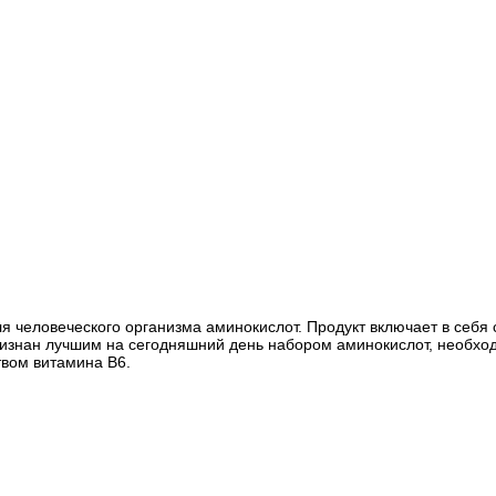
я человеческого организма аминокислот. Продукт включает в себ
признан лучшим на сегодняшний день набором аминокислот, необх
твом витамина В6.