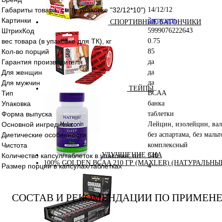
Габариты товара, см (в упаковке "32/12*10")
14/12/12
Картинки
Загрузить
СПОРТИВНЫЕ БАТОНЧИКИ
ШтрихКод
5999076222643
вес товара (в упаковке для ТК), кг
0.75
Кол-во порций
85
Гарантия производителя
да
Для женщин
да
Для мужчин
да
ТЕЙПЫ
Тип
BCAA
Упаковка
банка
Форма выпуска
таблетки
Основной ингредиент
Лейцин, изолейцин, ва
Диетические особенности
без аспартама, без маль
Чистота
комплексный
УЛУЧШЕНИЕ СНА
Количество капсул/таблеток в упаковке, шт.
340
100% GOLDEN BCAA 210 ГР (MAXLER) (НАТУРАЛЬНЫ
Размер порции в капсулах/таблетках
4
СОСТАВ И РЕКОМЕНДАЦИИ ПО ПРИМЕН