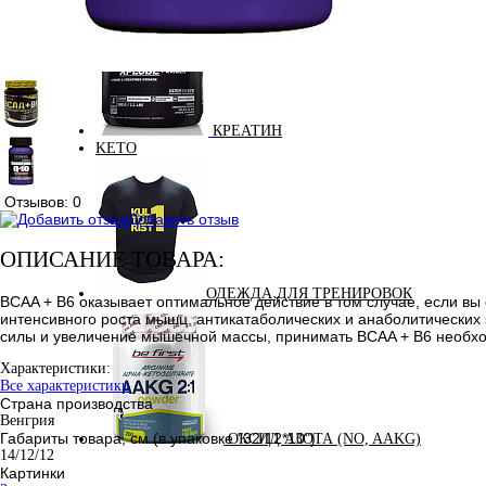
КРЕАТИН
KETO
Отзывов: 0
Добавить отзыв
ОПИСАНИЕ ТОВАРА:
ОДЕЖДА ДЛЯ ТРЕНИРОВОК
BCAA + B6 оказывает оптимальное действие в том случае, если в
интенсивного роста мышц, антикатаболических и анаболитических 
силы и увеличение мышечной массы, принимать BCAA + B6 необхо
Характеристики:
Все характеристики
Страна производства
Венгрия
Габариты товара, см (в упаковке "32/12*10")
ОКСИД АЗОТА (NO, AAKG)
14/12/12
Картинки