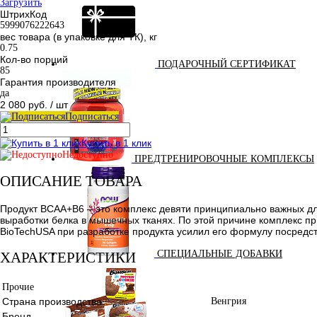
Загрузить
ШтрихКод
5999076222643
вес товара (в упаковке для ТК), кг
0.75
Кол-во порций
ПОДАРОЧНЫЙ СЕРТИФИКАТ
85
Гарантия производителя
да
2 080 руб.
/ шт
Подписаться
Купить в 1 клик
Недоступно
ПРЕДТРЕНИРОВОЧНЫЕ КОМПЛЕКСЫ
ОПИСАНИЕ ТОВАРА
Продукт BCAA+B6 – это комплекс девяти принципиально важных дл
выработки белка в мышечных тканях. По этой причине комплекс 
BioTechUSA при разработке продукта усилил его формулу посредс
СПЕЦИАЛЬНЫЕ ДОБАВКИ
ХАРАКТЕРИСТИКИ
Прочие
Страна производства
Венгрия
Бренд