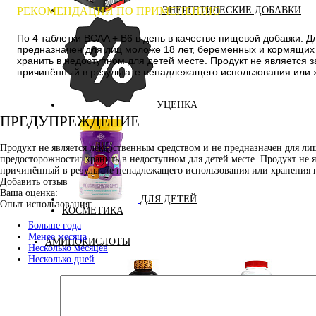
РЕКОМЕНДАЦИИ ПО ПРИМЕНЕНИЮ
ЭНЕРГЕТИЧЕСКИЕ ДОБАВКИ
По 4 таблетки BCAA + B6 в день в качестве пищевой добавки. Д
предназначен для лиц моложе 18 лет, беременных и кормящих
хранить в недоступном для детей месте. Продукт не является
причинённый в результате ненадлежащего использования или 
УЦЕНКА
ПРЕДУПРЕЖДЕНИЕ
Продукт не является лекарственным средством и не предназначен для л
предосторожности: хранить в недоступном для детей месте. Продукт не 
причинённый в результате ненадлежащего использования или хранения 
Добавить отзыв
Ваша оценка:
ДЛЯ ДЕТЕЙ
Опыт использования:
КОСМЕТИКА
Больше года
Менее месяца
АМИНОКИСЛОТЫ
Несколько месяцев
Несколько дней