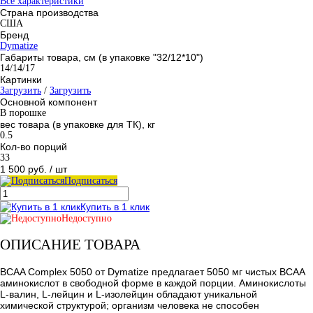
Все характеристики
Страна производства
США
Бренд
Dymatize
Габариты товара, см (в упаковке "32/12*10")
14/14/17
Картинки
Загрузить
/
Загрузить
Основной компонент
В порошке
вес товара (в упаковке для ТК), кг
0.5
Кол-во порций
33
1 500 руб.
/ шт
Подписаться
Купить в 1 клик
Недоступно
ОПИСАНИЕ ТОВАРА
BCAA Complex 5050 от Dymatize предлагает 5050 мг чистых BCAA
аминокислот в свободной форме в каждой порции. Аминокислоты
L-валин, L-лейцин и L-изолейцин обладают уникальной
химической структурой; организм человека не способен