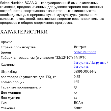
Scitec Nutrition BCAA-X – капсулированный аминокислотный
комплекс, предназначенный для удовлетворения повышенных
потребностей спортсменов в качественных аминокислотах,
необходимых для прироста сухой мускулатуры, увеличения
силовых показателей, повышения скорости восстановительных
процессов и общего спортивного прогресса.
ХАРАКТЕРИСТИКИ
Прочие
Страна производства
Венгрия
Бренд
Scitec Nutrition
Габариты товара, см (в упаковке "32/12*10")
14/10/10
Загрузить
/
Загрузить
/
Картинки
Загрузить
ШтрихКод
5999100001442
вес товара (в упаковке для ТК), кг
0.35
Кол-во порций
165
Гарантия производителя
да
Для женщин
да
Для мужчин
да
Тип
BCAA
Упаковка
банка