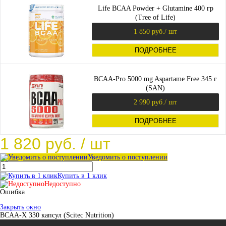
Life BCAA Powder + Glutamine 400 гр
(Tree of Life)
1 850 руб.
/ шт
ПОДРОБНЕЕ
BCAA-Pro 5000 mg Aspartame Free 345 г
(SAN)
2 990 руб.
/ шт
ПОДРОБНЕЕ
1 820 руб.
/ шт
Уведомить о поступлении
Купить в 1 клик
Недоступно
Ошибка
Закрыть окно
BCAA-X 330 капсул (Scitec Nutrition)