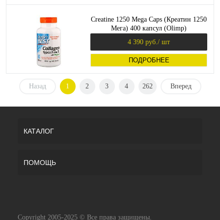
Creatine 1250 Mega Caps (Креатин 1250
Мега) 400 капсул (Olimp)
4 390 руб.
/ шт
ПОДРОБНЕЕ
Назад
1
2
3
4
262
Вперед
КАТАЛОГ
ПОМОЩЬ
Copyright 2005-2025 © Все права защищены.