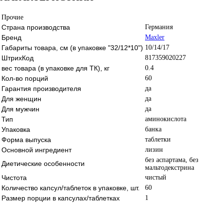
Прочие
Страна производства
Германия
Бренд
Maxler
Габариты товара, см (в упаковке "32/12*10")
10/14/17
ШтрихКод
817359020227
вес товара (в упаковке для ТК), кг
0.4
Кол-во порций
60
Гарантия производителя
да
Для женщин
да
Для мужчин
да
Тип
аминокислота
Упаковка
банка
Форма выпуска
таблетки
Основной ингредиент
лизин
без аспартама, без
Диетические особенности
мальтодекстрина
Чистота
чистый
Количество капсул/таблеток в упаковке, шт.
60
Размер порции в капсулах/таблетках
1